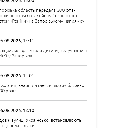
06.08.2026, 15:03
порізька область передала 300 фпв-
онів пілотам батальйону безпілотних
стем «Роніни» на Запорізькому напрямку
06.08.2026, 14:11
ліцейські врятували дитину, вилучивши її
 сім’ї у Запоріжжі
06.08.2026, 14:01
 Хортиці знайшли глечик, якому близько
00 років
06.08.2026, 13:10
довж вулиці Української встановлюють
ві дорожні знаки