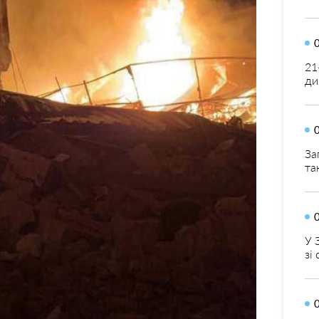
21
ди
За
та
У 
зі