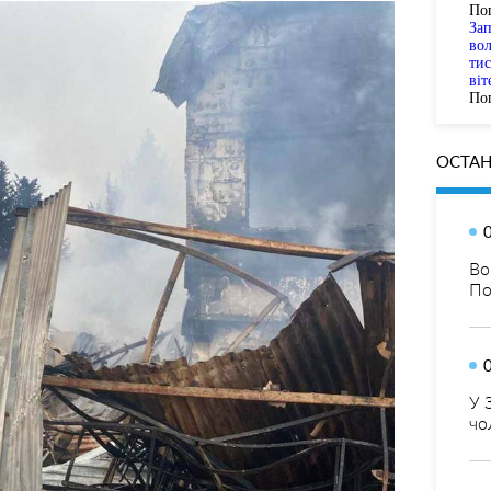
По
За
вол
тис
віт
Пог
ОСТАН
Во
По
У 
чо