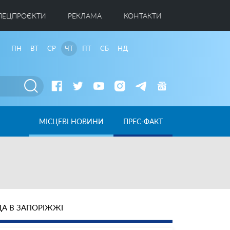
ПЕЦПРОЄКТИ
РЕКЛАМА
КОНТАКТИ
ПН
ВТ
СР
ЧТ
ПТ
СБ
НД
МІСЦЕВІ НОВИНИ
ПРЕС-ФАКТ
А В ЗАПОРІЖЖІ