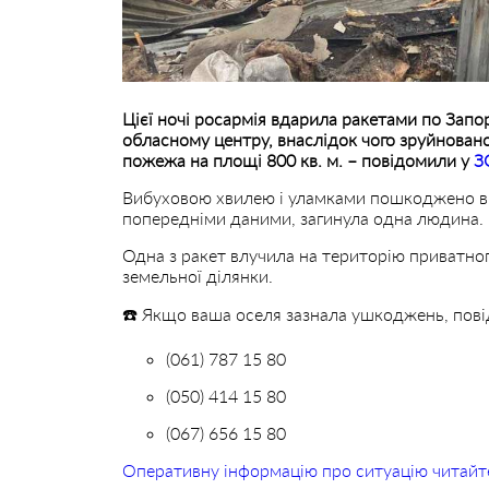
Цієї ночі росармія вдарила ракетами по Запо
обласному центру, внаслідок чого зруйновано
пожежа на площі 800 кв. м. – повідомили у
З
Вибуховою хвилею і уламками пошкоджено вік
попередніми даними, загинула одна людина. Н
Одна з ракет влучила на територію приватног
земельної ділянки.
☎️ Якщо ваша оселя зазнала ушкоджень, пові
(061) 787 15 80
(050) 414 15 80
(067) 656 15 80
Оперативну інформацію про ситуацію читайт