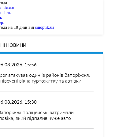
года
поріжжя
огість:
к:
ер:
ода на 10 днів від
sinoptik.ua
НІ НОВИНИ
06.08.2026, 15:56
рог атакував один із районів Запоріжжя.
нівечені вікна гуртожитку та автівки
06.08.2026, 15:30
Запоріжжі поліцейські затримали
ловіка, який підпалив чуже авто