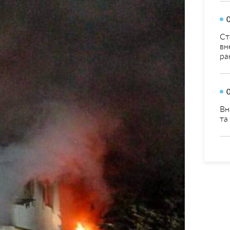
Ст
вн
ра
Вн
та