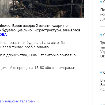
По
ко
до
ріжжю. Ворог завдав 2 ракетні удари по
 будівлю цивільної інфраструктури, зайнялася
ОВА.
на приватних будівель і два авто. За
Тр
аразі триває розбір завалів.
ув
Ук
о підприємства, інша – територію приватної
Uk
домляйте про це на 15-80 або за номерами:
Ви
За
по
е у нашому телеграмі