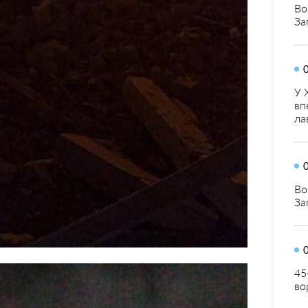
Во
За
У 
вп
ла
Во
За
45
во