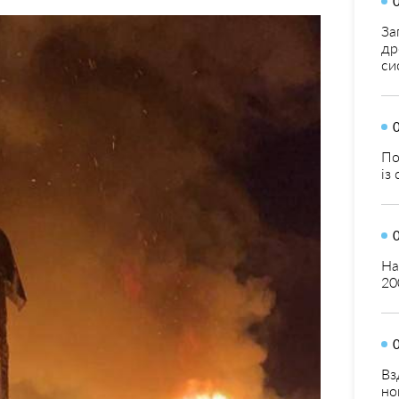
За
др
си
По
із
На
20
Вз
но