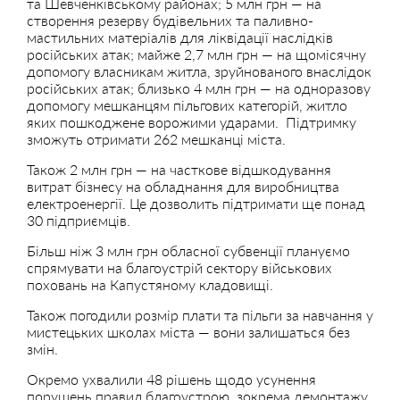
та Шевченківському районах; 5 млн грн — на
створення резерву будівельних та паливно-
мастильних матеріалів для ліквідації наслідків
російських атак; майже 2,7 млн грн — на щомісячну
допомогу власникам житла, зруйнованого внаслідок
російських атак; близько 4 млн грн — на одноразову
допомогу мешканцям пільгових категорій, житло
яких пошкоджене ворожими ударами. Підтримку
зможуть отримати 262 мешканці міста.
Також 2 млн грн — на часткове відшкодування
витрат бізнесу на обладнання для виробництва
електроенергії. Це дозволить підтримати ще понад
30 підприємців.
Більш ніж 3 млн грн обласної субвенції плануємо
спрямувати на благоустрій сектору військових
поховань на Капустяному кладовищі.
Також погодили розмір плати та пільги за навчання у
мистецьких школах міста — вони залишаться без
змін.
Окремо ухвалили 48 рішень щодо усунення
порушень правил благоустрою, зокрема демонтажу