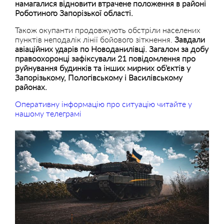
намагалися відновити втрачене положення в районі
Роботиного Запорізької області.
Також окупанти продовжують обстріли населених
пунктів неподалік лінії бойового зіткнення.
Завдали
авіаційних ударів по Новоданилівці. Загалом за добу
правоохоронці зафіксували 21 повідомлення про
руйнування будинків та інших мирних об’єктів у
Запорізькому, Пологівському і Василівському
районах.
Оперативну інформацію про ситуацію читайте у
нашому телеграмі