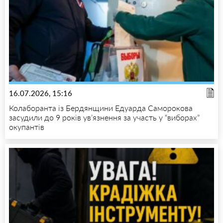
16.07.2026, 15:16
Колаборанта із Бердянщини Едуарда Саморокова
засудили до 9 років ув’язнення за участь у “виборах”
окупантів