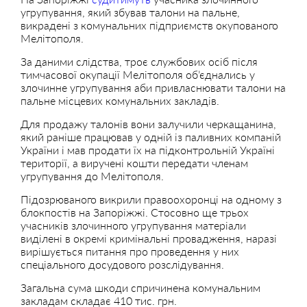
угрупування, який збував талони на пальне,
викрадені з комунальних підприємств окупованого
Мелітополя.
За даними слідства, троє службових осіб після
тимчасової окупації Мелітополя об’єднались у
злочинне угрупування аби привласнювати талони на
пальне місцевих комунальних закладів.
Для продажу талонів вони залучили черкащанина,
який раніше працював у одній із паливних компаній
України і мав продати їх на підконтрольній Україні
території, а виручені кошти передати членам
угрупування до Мелітополя.
Підозрюваного викрили правоохоронці на одному з
блокпостів на Запоріжжі. Стосовно ще трьох
учасників злочинного угрупування матеріали
виділені в окремі кримінальні провадження, наразі
вирішується питання про проведення у них
спеціального досудового розслідування.
Загальна сума шкоди спричинена комунальним
закладам складає 410 тис. грн.