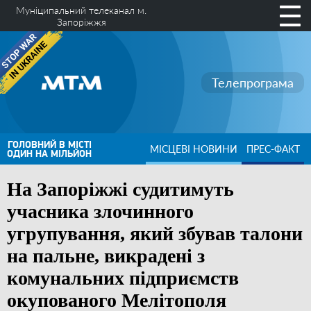
Муніципальний телеканал м.
Запоріжжя
Телепрограма
ГОЛОВНИЙ В МІСТІ
МІСЦЕВІ НОВИНИ
ПРЕС-ФАКТ
ОДИН НА МІЛЬЙОН
На Запоріжжі судитимуть
учасника злочинного
угрупування, який збував талони
на пальне, викрадені з
комунальних підприємств
окупованого Мелітополя