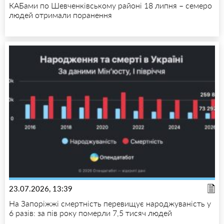
КАБами по Шевченківському районі 18 липня – семеро
людей отримали поранення
23.07.2026, 13:39
На Запоріжжі смертність перевищує народжуваність у
6 разів: за пів року померли 7,5 тисяч людей