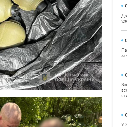
Дв
уд
Па
за
За
вс
ст
У 