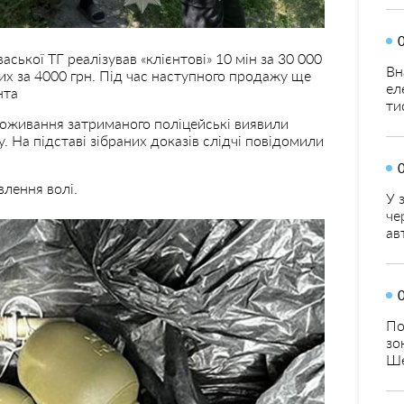
ької ТГ реалізував «клієнтові» 10 мін за 30 000
Вн
 них за 4000 грн. Під час наступного продажу ще
ел
нта
ти
роживання затриманого поліцейські виявили
у. На підставі зібраних доказів слідчі повідомили
влення волі.
У 
че
ав
По
зо
Ше