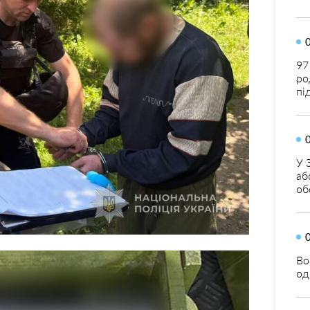
97
ро
пі
У 
аб
об
Во
од