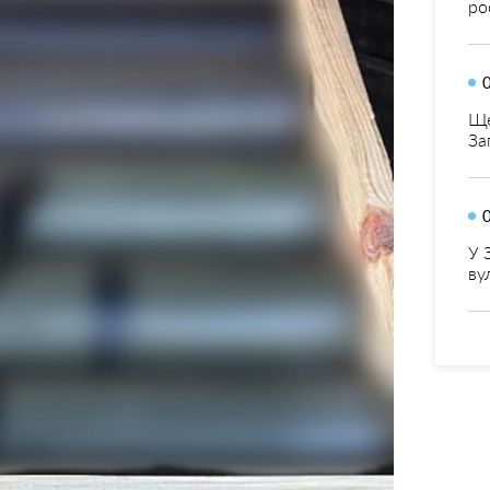
ро
Ще
За
У 
ву