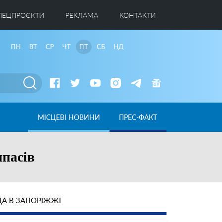
ПЕЦПРОЄКТИ
РЕКЛАМА
КОНТАКТИ
ПН
ВТ
СР
ЧТ
ПТ
СБ
НД
МІСЦЕВІ НОВИНИ
ПРЕС-ФАКТ
ипасів
А В ЗАПОРІЖЖІ