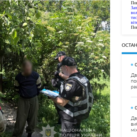
По
За
вол
тис
віт
Пог
ОСТАН
Дв
по
ра
Дв
ви
мі