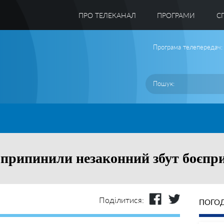
ПРО ТЕЛЕКАНАЛ
ПРОГРАМИ
C
Програма телепередач:
 припинили незаконний збут боєпр
Поділитися:
ПОГОД