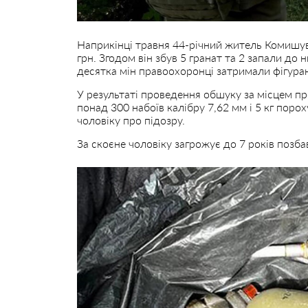
Наприкінці травня 44-річний житель Комишувас
грн. Згодом він збув 5 гранат та 2 запали до
десятка мін правоохоронці затримали фігура
У результаті проведення обшуку за місцем п
понад 300 набоїв калібру 7,62 мм і 5 кг порох
чоловіку про підозру.
За скоєне чоловіку загрожує до 7 років позба