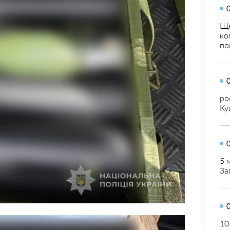
Ще
ко
по
ро
Ку
5 
За
10