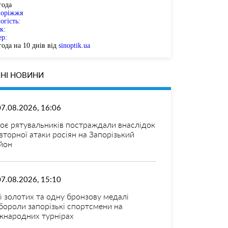
года
поріжжя
огість:
к:
ер:
ода на 10 днів від
sinoptik.ua
НІ НОВИНИ
07.08.2026, 16:06
оє рятувальників постраждали внаслідок
вторної атаки росіян на Запорізький
йон
07.08.2026, 15:10
і золотих та одну бронзову медалі
бороли запорізькі спортсмени на
жнародних турнірах