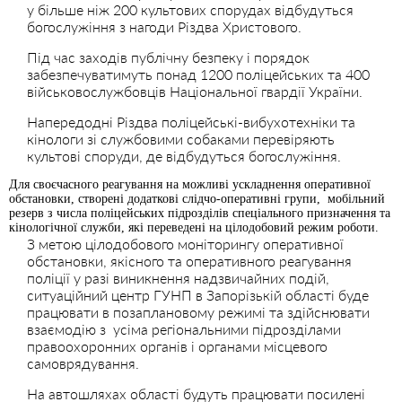
у більше ніж 200 культових спорудах відбудуться
богослужіння з нагоди Різдва Христового.
Під час заходів публічну безпеку і порядок
забезпечуватимуть понад 1200 поліцейських та 400
військовослужбовців Національної гвардії України.
Напередодні Різдва поліцейські-вибухотехніки та
кінологи зі службовими собаками перевіряють
культові споруди, де відбудуться богослужіння.
Для своєчасного реагування на можливі ускладнення оперативної
обстановки, створені додаткові слідчо-оперативні групи, мобільний
резерв з числа поліцейських підрозділів спеціального призначення та
кінологічної служби, які переведені на цілодобовий режим роботи.
З метою цілодобового моніторингу оперативної
обстановки, якісного та оперативного реагування
поліції у разі виникнення надзвичайних подій,
ситуаційний центр ГУНП в Запорізькій області буде
працювати в позаплановому режимі та здійснювати
взаємодію з усіма регіональними підрозділами
правоохоронних органів і органами місцевого
самоврядування.
На автошляхах області будуть працювати посилені