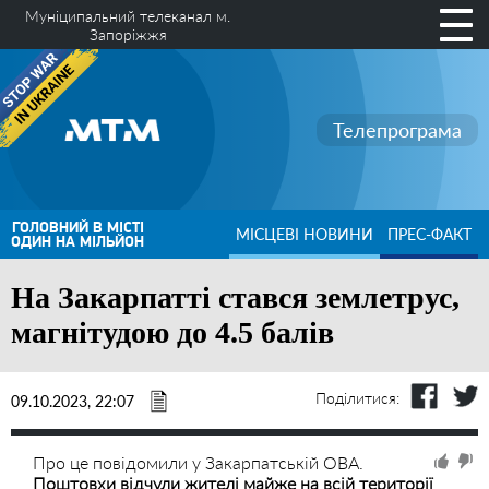
Муніципальний телеканал м.
Запоріжжя
Телепрограма
ГОЛОВНИЙ В МІСТІ
МІСЦЕВІ НОВИНИ
ПРЕС-ФАКТ
ОДИН НА МІЛЬЙОН
На Закарпатті стався землетрус,
магнітудою до 4.5 балів
Поділитися:
09.10.2023, 22:07
Про це повідомили у Закарпатській ОВА.
Поштовхи відчули жителі майже на всій території