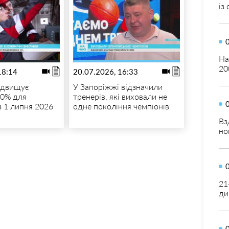
із
На
20
18:14
20.07.2026, 16:33
ідвищує
У Запоріжжі відзначили
10% для
тренерів, які виховали не
з 1 липня 2026
одне покоління чемпіонів
Вз
но
21
ди