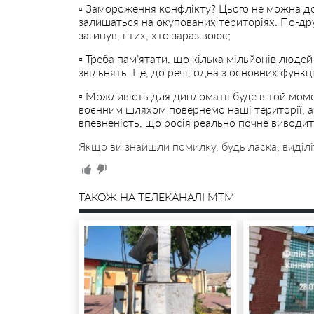
▫️ Замороження конфлікту? Цього не можна до
залишаться на окупованих територіях. По-друг
загинув, і тих, хто зараз воює;
▫️ Треба пам’ятати, що кілька мільйонів людей 
звільнять. Це, до речі, одна з основних функц
▫️ Можливість для дипломатії буде в той мом
воєнним шляхом повернемо наші території, аб
впевненість, що росія реально почне виводит
Якщо ви знайшли помилку, будь ласка, виділі
ТАКОЖ НА ТЕЛЕКАНАЛІ MTM