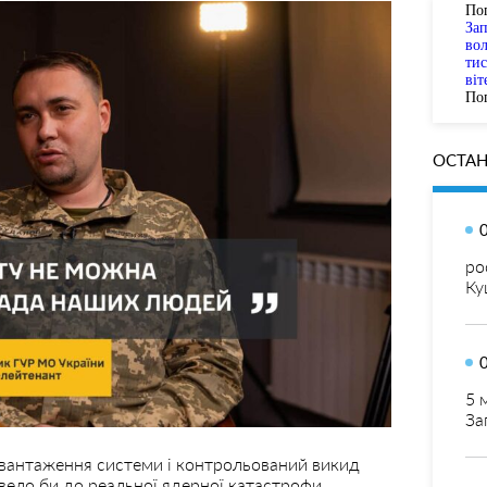
По
За
вол
тис
віт
Пог
ОСТАН
ро
Ку
5 
За
евантаження системи і контрольований викид
звело би до реальної ядерної катастрофи.