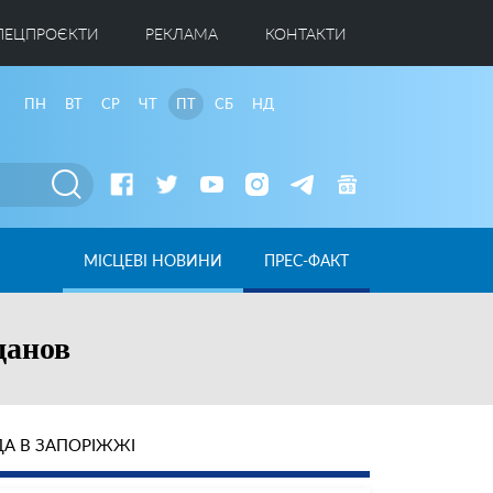
ПЕЦПРОЄКТИ
РЕКЛАМА
КОНТАКТИ
ПН
ВТ
СР
ЧТ
ПТ
СБ
НД
МІСЦЕВІ НОВИНИ
ПРЕС-ФАКТ
данов
А В ЗАПОРІЖЖІ