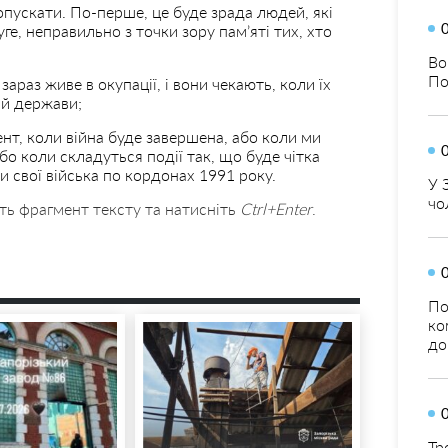
пускати. По-перше, це буде зрада людей, які
е, неправильно з точки зору пам’яті тих, хто
Во
По
зараз живе в окупації, і вони чекають, коли їх
ій держави;
ент, коли війна буде завершена, або коли ми
о коли складуться події так, що буде чітка
и свої війська по кордонах 1991 року.
У 
чо
ть фрагмент тексту та натисніть
Ctrl+Enter
.
По
ко
до
Тр