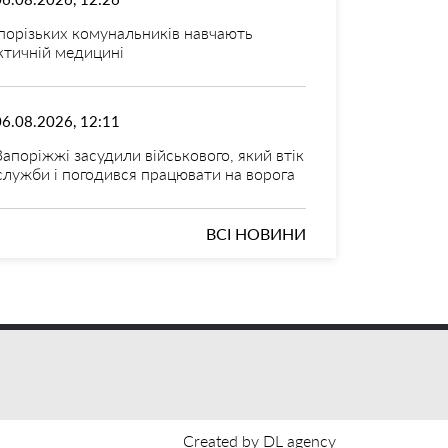
порізьких комунальників навчають
ктичній медицині
06.08.2026, 12:11
Запоріжжі засудили військового, який втік
 служби і погодився працювати на ворога
ВСІ НОВИНИ
Created by DL agency