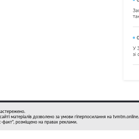
За
та
У 
зі
застережено.
айті матеріалів дозволено за умови гіперпосилання на tvmtm.online.
с-факт", розміщено на правах реклами.