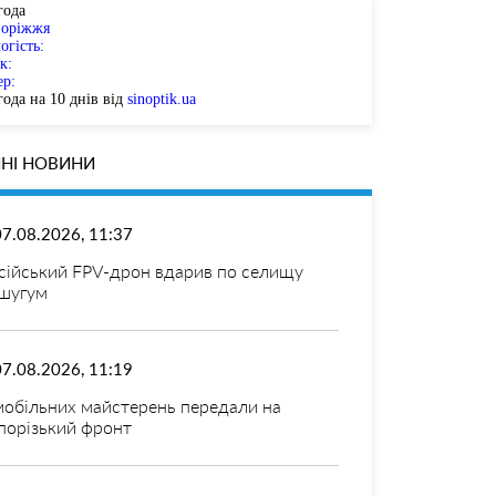
года
поріжжя
огість:
к:
ер:
ода на 10 днів від
sinoptik.ua
НІ НОВИНИ
07.08.2026, 11:37
сійський FPV-дрон вдарив по селищу
шугум
07.08.2026, 11:19
мобільних майстерень передали на
порізький фронт