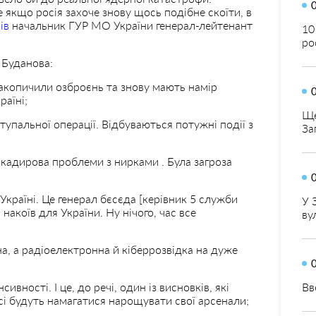
якщо росія захоче знову щось подібне скоїти, в
ів
начальник ГУР МО України генерал-лейтенант
10
ро
 Буданова:
накопичили озброєнь та знову мають намір
раїні;
Ще
тупальної операції. Відбуваються потужні події з
За
 У кадирова проблеми з нирками . Була загроза
Україні. Це генерал бєсєда [керівник 5 служби
У 
накоїв для України. Ну нічого, час все
ву
лена, а радіоелектронна й кіберрозвідка на дуже
сивності. І це, до речі, один із висновків, які
Вв
Всі будуть намагатися нарощувати свої арсенали;