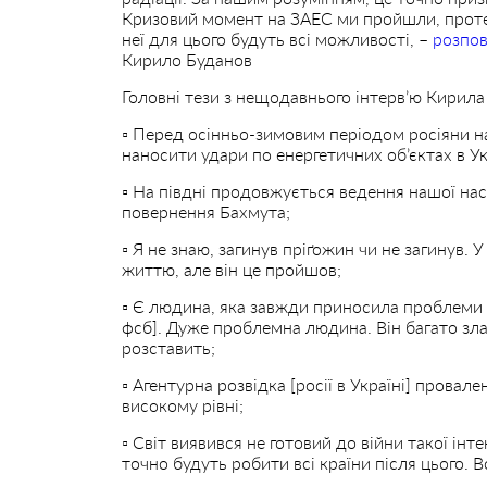
Кризовий момент на ЗАЕС ми пройшли, проте 
неї для цього будуть всі можливості, –
розпов
Кирило Буданов
Головні тези з нещодавнього інтерв’ю Кирила
▫️ Перед осінньо-зимовим періодом росіяни 
наносити удари по енергетичних об’єктах в Ук
▫️ На півдні продовжується ведення нашої нас
повернення Бахмута;
▫️ Я не знаю, загинув пріґожин чи не загинув.
життю, але він це пройшов;
▫️ Є людина, яка завжди приносила проблеми 
фсб]. Дуже проблемна людина. Він багато зла 
розставить;
▫️ Агентурна розвідка [росії в Україні] прова
високому рівні;
▫️ Світ виявився не готовий до війни такої інтен
точно будуть робити всі країни після цього. 