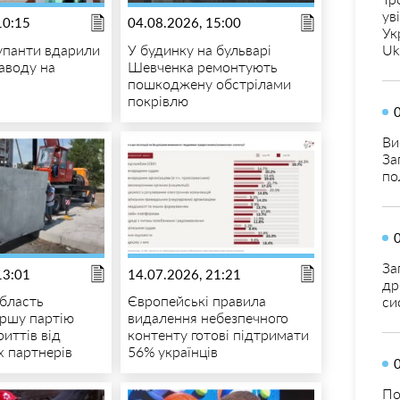
ув
10:15
04.08.2026, 15:00
Ук
купанти вдарили
У будинку на бульварі
Uk
заводу на
Шевченка ремонтують
пошкоджену обстрілами
покрівлю
Ви
За
по
За
13:01
14.07.2026, 21:21
др
область
Європейські правила
си
ршу партію
видалення небезпечного
иттів від
контенту готові підтримати
 партнерів
56% українців
По