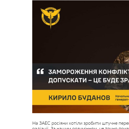
На ЗАЕС росіяни хотіли зробити штучне пер
радіації. За нашим розумінням, це точно при