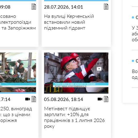
09:08
28.07.2026, 14:01
асовано
На вулиці Керченській
 електропоїзди
встановили новий
У 
 та Запоріжжям
підземний гідрант
аб
об
Во
од
17:14
05.08.2026, 18:14
250, виноград
Метінвест підвищує
: що з цінами
зарплати: +10% для
поріжжя
працівників з 1 липня 2026
року