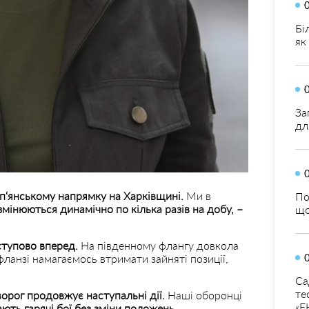
Бі
як
За
дл
уп‘янському напрямку на Харківщині.
Ми в
По
змінюються динамічно по кілька разів на добу, –
що
тупово вперед.
На південному флангу довкола
ланзі намагаємось втримати зайняті позиції,
Са
те
орог продовжує наступальні дії.
Наші оборонці
«Е
ють гарячі бої без зміни положень.