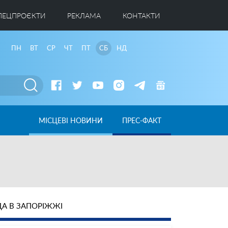
ПЕЦПРОЄКТИ
РЕКЛАМА
КОНТАКТИ
ПН
ВТ
СР
ЧТ
ПТ
СБ
НД
МІСЦЕВІ НОВИНИ
ПРЕС-ФАКТ
А В ЗАПОРІЖЖІ