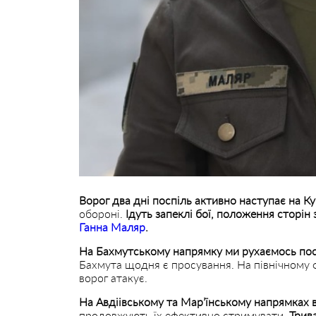
Ворог два дні поспіль активно наступає на К
обороні.
Ідуть запеклі бої, положення сторін 
Ганна Маляр
.
На Бахмутському напрямку ми рухаємось пос
Бахмута щодня є просування. На північному ф
ворог атакує.
На Авдіівському та Мар’їнському напрямках в
продовжують їх ефективно стримувати.
Трива