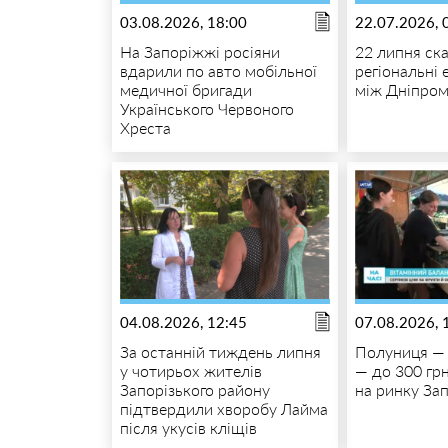
03.08.2026, 18:00
22.07.2026, 
На Запоріжжі росіяни
22 липня ск
вдарили по авто мобільної
регіональні
медичної бригади
між Дніпром
Українського Червоного
Хреста
04.08.2026, 12:45
07.08.2026, 
За останній тиждень липня
Полуниця — 
у чотирьох жителів
— до 300 грн
Запорізького району
на ринку За
підтвердили хворобу Лайма
після укусів кліщів