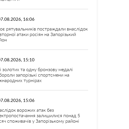
07.08.2026, 16:06
оє рятувальників постраждали внаслідок
вторної атаки росіян на Запорізький
йон
07.08.2026, 15:10
і золотих та одну бронзову медалі
бороли запорізькі спортсмени на
жнародних турнірах
07.08.2026, 15:06
аслідок ворожих атак без
ектропостачання залишилися понад 5
сяч споживачів у Запорізькому районі