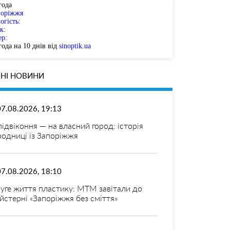
года
поріжжя
огість:
к:
ер:
ода на 10 днів від
sinoptik.ua
НІ НОВИНИ
07.08.2026, 19:13
 підвіконня — на власний город: історія
родниці із Запоріжжя
07.08.2026, 18:10
уге життя пластику: МТМ завітали до
йстерні «Запоріжжя без сміття»