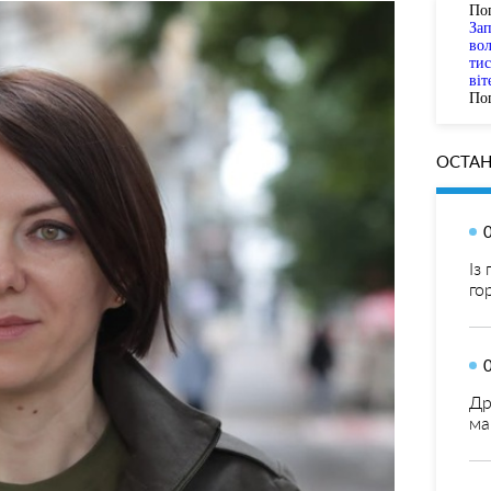
По
За
вол
тис
віт
Пог
ОСТАН
Із
го
Др
ма