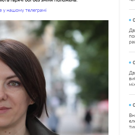
е у нашому телеграмі
Дв
по
ра
Дв
ви
мі
Вн
ел
ти