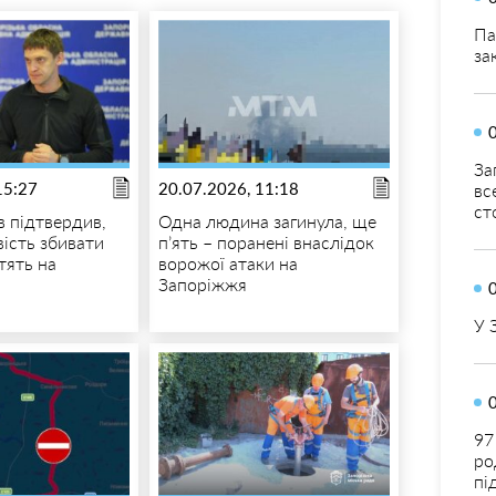
Па
за
За
15:27
20.07.2026, 11:18
вс
ст
в підтвердив,
Одна людина загинула, ще
ість збивати
п’ять – поранені внаслідок
тять на
ворожої атаки на
Запоріжжя
У 
97
ро
пі