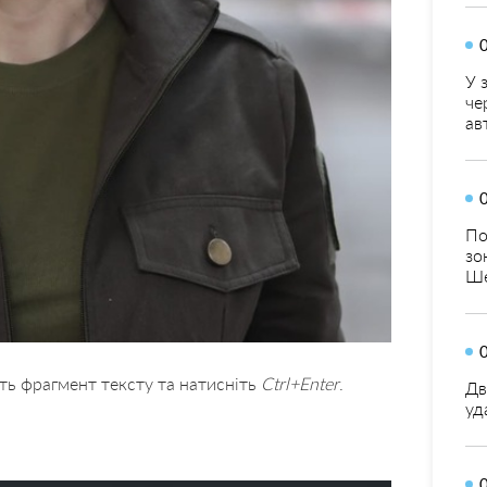
У 
че
ав
По
зо
Ше
ть фрагмент тексту та натисніть
Ctrl+Enter
.
Дв
уд