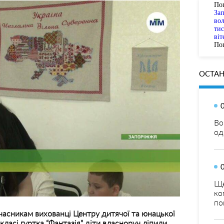
По
За
вол
тис
віт
Пог
ОСТАН
Во
од
Ще
ко
по
часникам вихованці Центру дитячої та юнацької
ласі гуртка “Фантазія” діти власноруч ліпили