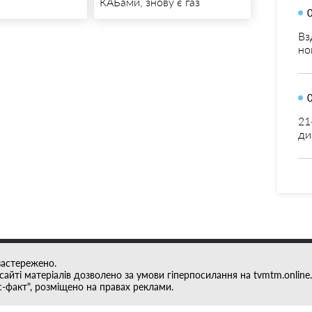
КАБами, знову є газ
Вз
но
21
ди
застережено.
айті матеріалів дозволено за умови гіперпосилання на tvmtm.online.
с-факт", розміщено на правах реклами.