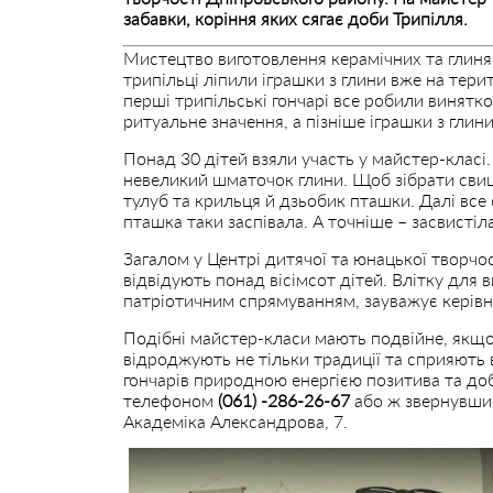
забавки, коріння яких сягає доби Трипілля.
Мистецтво виготовлення керамічних та глинян
трипільці ліпили іграшки з глини вже на тери
перші трипільські гончарі все робили винятк
ритуальне значення, а пізніше іграшки з глин
Понад 30 дітей взяли участь у майстер-класі
невеликий шматочок глини. Щоб зібрати свищ
тулуб та крильця й дзьобик пташки. Далі все
пташка таки заспівала. А точніше – засвистіла
Загалом у Центрі дитячої та юнацької творчос
відвідують понад вісімсот дітей. Влітку для
патріотичним спрямуванням, зауважує керівн
Подібні майстер-класи мають подвійне, якщо
відроджують не тільки традиції та сприяють
гончарів природною енергією позитива та до
телефоном
(061) -286-26-67
або ж звернувшис
Академіка Александрова, 7.