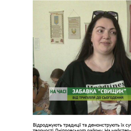
Відроджують традиції та демонструють їх су
творчості Дніпровського району. На майстер-к