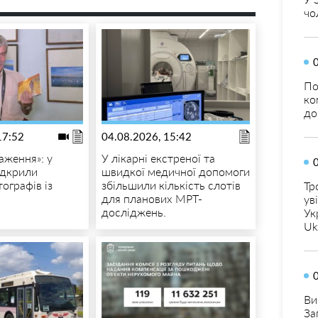
чо
По
ко
до
17:52
04.08.2026, 15:42
аження»: у
У лікарні екстреної та
ідкрили
швидкої медичної допомоги
ографів із
збільшили кількість слотів
Тр
для планових МРТ-
ув
досліджень.
Ук
Uk
Ви
За