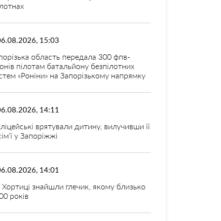
лотнах
06.08.2026, 15:03
порізька область передала 300 фпв-
онів пілотам батальйону безпілотних
стем «Роніни» на Запорізькому напрямку
06.08.2026, 14:11
ліцейські врятували дитину, вилучивши її
 сім’ї у Запоріжжі
06.08.2026, 14:01
 Хортиці знайшли глечик, якому близько
00 років