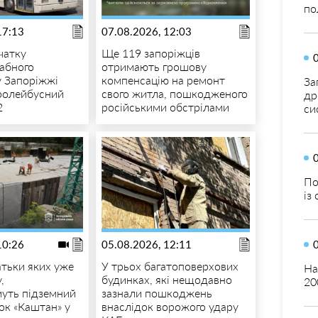
по
17:13
07.08.2026, 12:03
чатку
Ще 119 запоріжців
абного
отримають грошову
у Запоріжжі
компенсацію на ремонт
За
ролейбусний
свого житла, пошкодженого
др
2
російськими обстрілами
си
По
із
10:26
05.08.2026, 12:11
атьки яких уже
У трьох багатоповерхових
На
,
будинках, які нещодавно
20
муть підземний
зазнали пошкоджень
ок «Каштан» у
внаслідок ворожого удару