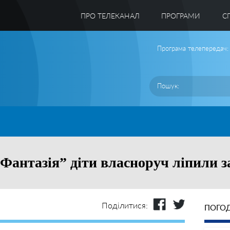
ПРО ТЕЛЕКАНАЛ
ПРОГРАМИ
C
Програма телепередач:
“Фантазія” діти власноруч ліпили 
Поділитися:
ПОГОД