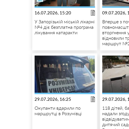
16.07.2026, 15:20
09.07.2026, 
У Запорізькій міській лікарні
Вперше з по
№4 діє безплатна програма
повномасшт
лікування катаракти
вторгнення 
відновили т
маршрут №
29.07.2026, 16:25
29.07.2026, 
Окупанти вдарили по
118 дітей, б
маршрутці в Розумівці
надали згоду
відвідувати
дитячий сад