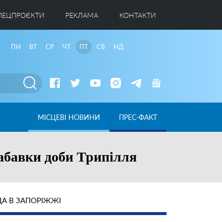
ПЕЦПРОЄКТИ
РЕКЛАМА
КОНТАКТИ
ПН
ВТ
СР
ЧТ
ПТ
СБ
НД
МІСЦЕВІ НОВИНИ
ПРЕС-ФАКТ
забавки доби Трипілля
А В ЗАПОРІЖЖІ