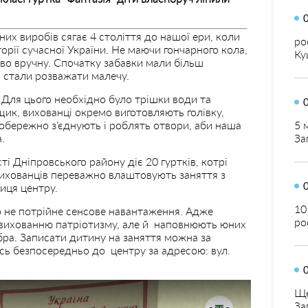
их виробів сягає 4 століття до нашої ери, коли
ро
торії сучасної України. Не маючи гончарного кола,
Ку
ово вручну. Спочатку забавки мали більш
и стали розважати малечу.
. Для цього необхідно було трішки води та
ик, вихованці окремо виготовляють голівку,
 обережно з’єднують і роблять отвори, аби наша
5 
.
За
ті Дніпровського району діє 20 гуртків, котрі
 вихованців переважно влаштовують заняття з
иця центру.
10
 не потрійне сенсове навантаження. Адже
ро
 вихованню патріотизму, але й наповнюють юних
бра. Записати дитину на заняття можна за
ь безпосередньо до центру за адресою: вул.
Ще
За