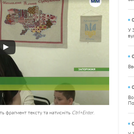
У 
ву
Вв
Во
По
ть фрагмент тексту та натисніть
Ctrl+Enter
.
У 