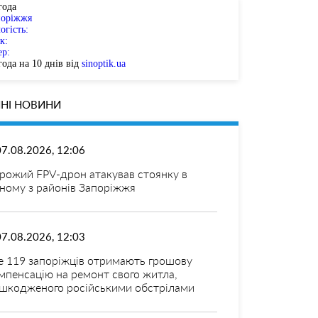
года
поріжжя
огість:
к:
ер:
ода на 10 днів від
sinoptik.ua
НІ НОВИНИ
07.08.2026, 12:06
рожий FPV-дрон атакував стоянку в
ному з районів Запоріжжя
07.08.2026, 12:03
 119 запоріжців отримають грошову
мпенсацію на ремонт свого житла,
шкодженого російськими обстрілами