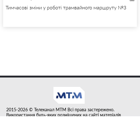
Тимчасові зміни у роботі трамвайного маршруту №3
2015-2026 © Телеканал MTM Всі права застережено.
Використання будь-яких розміщених на сайті матеріалів
дозволено за умови гіперпосилання на tvmtm.online.
Інформацію, публіковану в рубриці "Прес-факт", розміщено на
правах реклами.