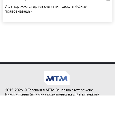
У Запоріжжі стартувала літня школа «Юний
правознавець»
2015-2026 © Телеканал MTM Всі права застережено.
Використання будь-яких розміщених на сайті матеріалів
дозволено за умови гіперпосилання на tvmtm.online.
Інформацію, публіковану в рубриці "Прес-факт", розміщено на
правах реклами.