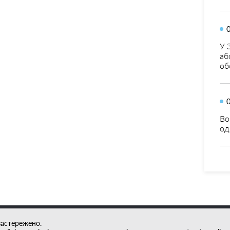
У 
аб
об
Во
од
застережено.