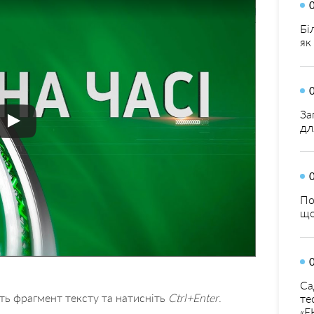
Бі
як
За
дл
По
що
Са
ть фрагмент тексту та натисніть
Ctrl+Enter
.
те
«Е