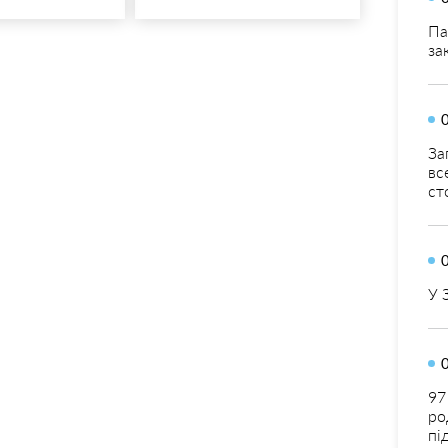
Па
за
За
вс
ст
У 
97
ро
пі