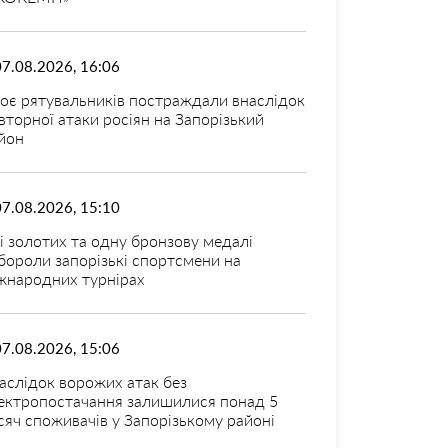
07.08.2026, 16:06
оє рятувальників постраждали внаслідок
вторної атаки росіян на Запорізький
йон
07.08.2026, 15:10
і золотих та одну бронзову медалі
бороли запорізькі спортсмени на
жнародних турнірах
07.08.2026, 15:06
аслідок ворожих атак без
ектропостачання залишилися понад 5
сяч споживачів у Запорізькому районі