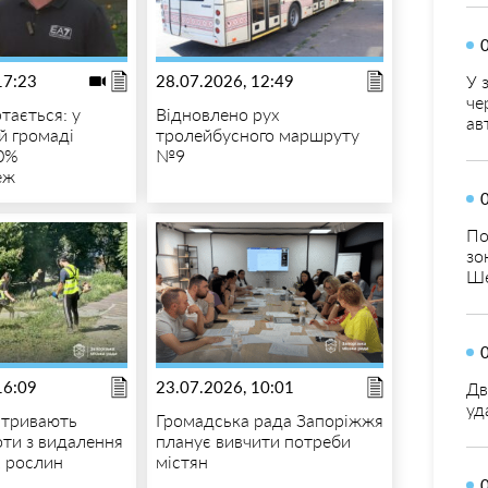
У 
17:23
28.07.2026, 12:49
че
тається: у
Відновлено рух
ав
й громаді
тролейбусного маршруту
0%
№9
еж
По
зо
Ше
16:09
23.07.2026, 10:01
Дв
уд
 тривають
Громадська рада Запоріжжя
оти з видалення
планує вивчити потреби
 рослин
містян