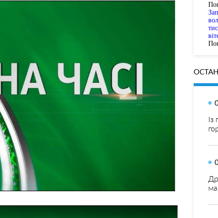
По
За
вол
тис
віт
Пог
ОСТАН
Із
го
Др
ма