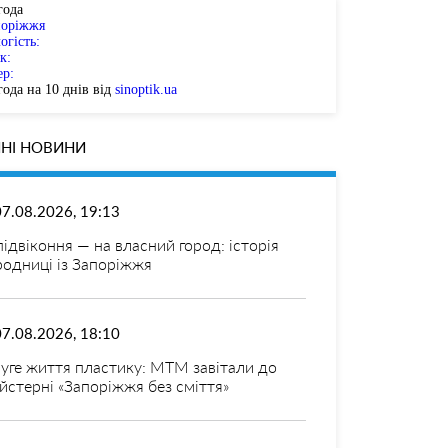
года
поріжжя
огість:
к:
ер:
ода на 10 днів від
sinoptik.ua
НІ НОВИНИ
07.08.2026, 19:13
 підвіконня — на власний город: історія
родниці із Запоріжжя
07.08.2026, 18:10
уге життя пластику: МТМ завітали до
йстерні «Запоріжжя без сміття»