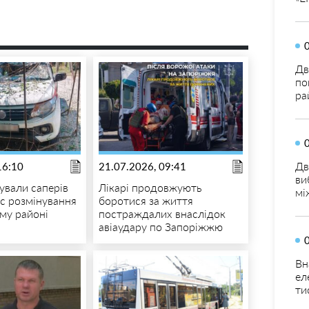
Дв
по
ра
Дв
16:10
21.07.2026, 09:41
ви
ували саперів
Лікарі продовжують
мі
с розмінування
боротися за життя
ому районі
постраждалих внаслідок
авіаудару по Запоріжжю
Вн
ел
ти