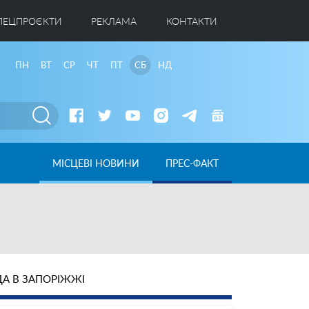
ПЕЦПРОЄКТИ
РЕКЛАМА
КОНТАКТИ
ПН
ВТ
СР
ЧТ
ПТ
СБ
НД
МІСЦЕВІ НОВИНИ
ПРЕС-ФАКТ
А В ЗАПОРІЖЖІ