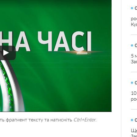
ро
Ку
5 
За
10
ро
ть фрагмент тексту та натисніть
Ctrl+Enter
.
Ще
За