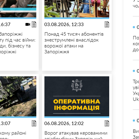
чо
16:37
03.08.2026, 12:33
 Запоріжжі
Понад 45 тисяч абонентів
По
у під час війни:
знеструмлені внаслідок
ко
ди, бізнесу та
ворожої атаки на
до
поріжжі
Запоріжжя
Тр
ув
Ук
Uk
13:07
06.08.2026, 12:02
Ви
кому районі
Ворог атакував керованими
За
ево:
авіабомбами Запорізький