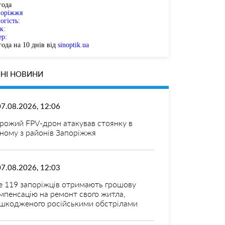
года
поріжжя
огість:
к:
ер:
ода на 10 днів від
sinoptik.ua
НІ НОВИНИ
07.08.2026, 12:06
рожий FPV-дрон атакував стоянку в
ному з районів Запоріжжя
07.08.2026, 12:03
 119 запоріжців отримають грошову
мпенсацію на ремонт свого житла,
шкодженого російськими обстрілами