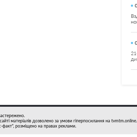
Вз
но
21
ди
застережено.
айті матеріалів дозволено за умови гіперпосилання на tvmtm.online.
с-факт", розміщено на правах реклами.