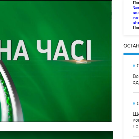
По
За
вол
тис
віт
Пог
ОСТАН
Во
од
Ще
ко
по