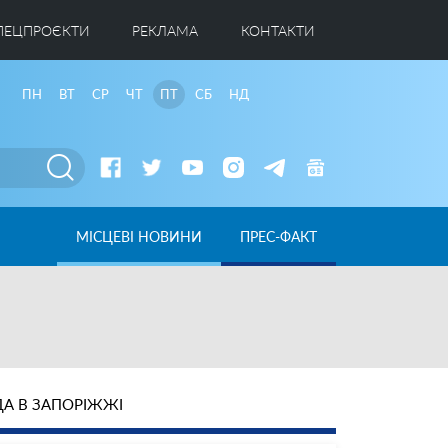
ПЕЦПРОЄКТИ
РЕКЛАМА
КОНТАКТИ
ПН
ВТ
СР
ЧТ
ПТ
СБ
НД
МІСЦЕВІ НОВИНИ
ПРЕС-ФАКТ
А В ЗАПОРІЖЖІ