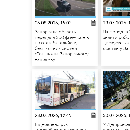
06.08.2026, 15:03
23.07.2026, 
Запорізька область
Як молоді в
передала 300 фпв-дронів
знайти робот
пілотам батальйону
дискусія вла
безпілотних систем
освітян у За
«Роніни» на Запорізькому
напрямку
28.07.2026, 12:49
30.07.2026, 
Відновлено рух
У Дніпровсь
тролейбусного маршруту
спиляли дер