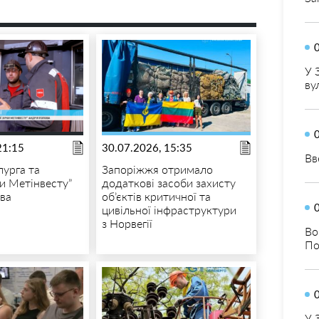
У 
ву
21:15
30.07.2026, 15:35
Вв
лурга та
Запоріжжя отримало
ки Метінвесту”
додаткові засоби захисту
ва
об’єктів критичної та
цивільної інфраструктури
з Норвегії
Во
По
У 