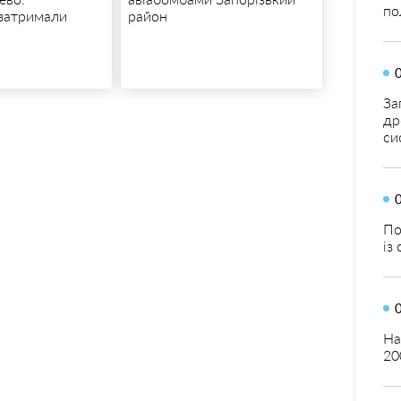
по
затримали
район
За
др
си
По
із
На
20