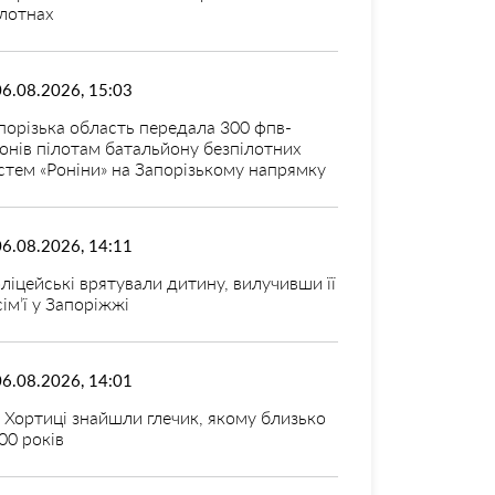
лотнах
06.08.2026, 15:03
порізька область передала 300 фпв-
онів пілотам батальйону безпілотних
стем «Роніни» на Запорізькому напрямку
06.08.2026, 14:11
ліцейські врятували дитину, вилучивши її
 сім’ї у Запоріжжі
06.08.2026, 14:01
 Хортиці знайшли глечик, якому близько
00 років