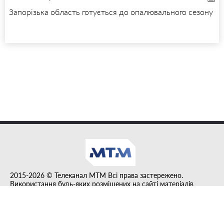
Запорізька область готується до опалювального сезону
2015-2026 © Телеканал MTM Всі права застережено.
Використання будь-яких розміщених на сайті матеріалів
дозволено за умови гіперпосилання на tvmtm.online.
Інформацію, публіковану в рубриці "Прес-факт", розміщено на
правах реклами.