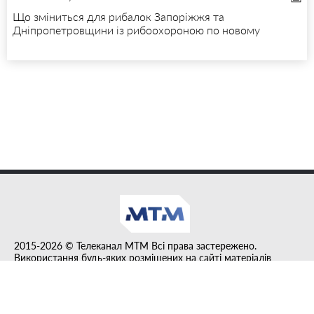
Що зміниться для рибалок Запоріжжя та
Дніпропетровщини із рибоохороною по новому
2015-2026 © Телеканал MTM Всі права застережено.
Використання будь-яких розміщених на сайті матеріалів
дозволено за умови гіперпосилання на tvmtm.online.
Інформацію, публіковану в рубриці "Прес-факт", розміщено на
правах реклами.