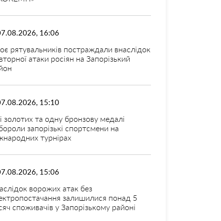
07.08.2026, 16:06
оє рятувальників постраждали внаслідок
вторної атаки росіян на Запорізький
йон
07.08.2026, 15:10
і золотих та одну бронзову медалі
бороли запорізькі спортсмени на
жнародних турнірах
07.08.2026, 15:06
аслідок ворожих атак без
ектропостачання залишилися понад 5
сяч споживачів у Запорізькому районі