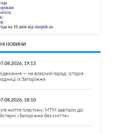
года
поріжжя
огість:
к:
ер:
ода на 10 днів від
sinoptik.ua
НІ НОВИНИ
07.08.2026, 19:13
 підвіконня — на власний город: історія
родниці із Запоріжжя
07.08.2026, 18:10
уге життя пластику: МТМ завітали до
йстерні «Запоріжжя без сміття»