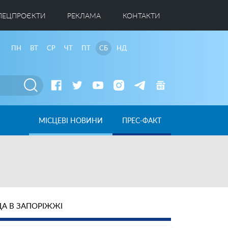
ПЕЦПРОЄКТИ
РЕКЛАМА
КОНТАКТИ
ПН
ВТ
СР
ЧТ
ПТ
СБ
НД
МІСЦЕВІ НОВИНИ
ПРЕС-ФАКТ
А В ЗАПОРІЖЖІ