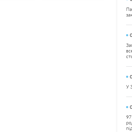
Па
за
За
вс
ст
У 
97
ро
пі