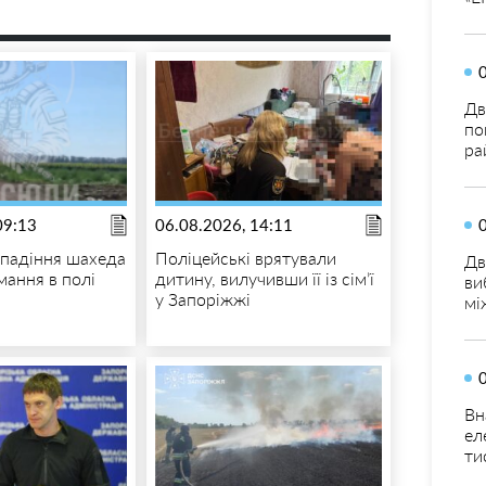
Дв
по
ра
09:13
06.08.2026, 14:11
і падіння шахеда
Поліцейські врятували
Дв
мання в полі
дитину, вилучивши її із сім’ї
ви
у Запоріжжі
мі
Вн
ел
ти