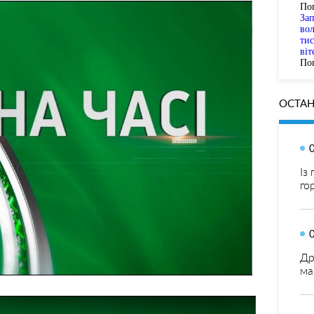
По
За
вол
тис
віт
Пог
ОСТАН
Із
го
Др
ма