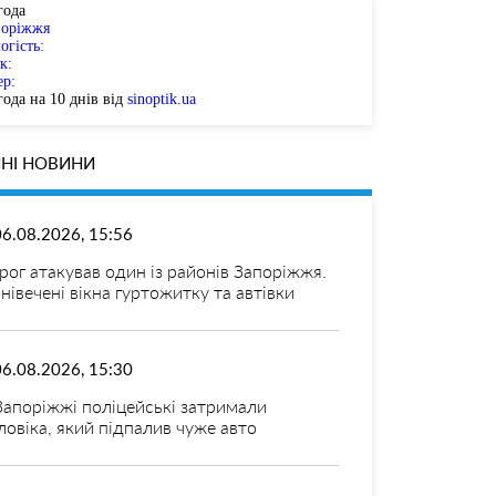
года
поріжжя
огість:
к:
ер:
ода на 10 днів від
sinoptik.ua
НІ НОВИНИ
06.08.2026, 15:56
рог атакував один із районів Запоріжжя.
нівечені вікна гуртожитку та автівки
06.08.2026, 15:30
Запоріжжі поліцейські затримали
ловіка, який підпалив чуже авто