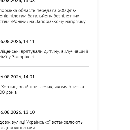
06.08.2026, 15:03
порізька область передала 300 фпв-
онів пілотам батальйону безпілотних
стем «Роніни» на Запорізькому напрямку
06.08.2026, 14:11
ліцейські врятували дитину, вилучивши її
 сім’ї у Запоріжжі
06.08.2026, 14:01
 Хортиці знайшли глечик, якому близько
00 років
06.08.2026, 13:10
довж вулиці Української встановлюють
ві дорожні знаки