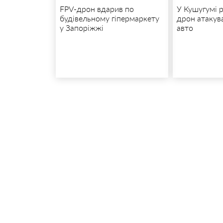
FPV-дрон вдарив по
У Кушугумі 
будівельному гіпермаркету
дрон атакув
у Запоріжжі
авто