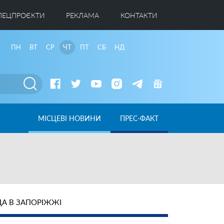
ПЕЦПРОЄКТИ
РЕКЛАМА
КОНТАКТИ
ПН
ВТ
СР
ЧТ
ПТ
СБ
НД
МІСЦЕВІ НОВИНИ
ПРЕС-ФАКТ
А В ЗАПОРІЖЖІ