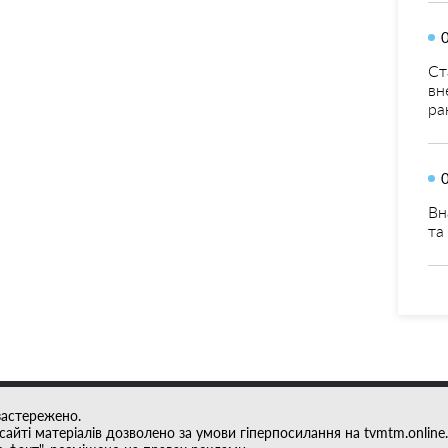
Ст
вн
ра
Вн
та
застережено.
айті матеріалів дозволено за умови гіперпосилання на tvmtm.online.