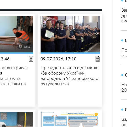
За
др
си
По
із
13:46
09.07.2026, 17:10
карнях триває
Президентською відзнакою
я
«За оборону України»
х сіток та
нагородили 91 запорізького
онеплівки на
рятувальника
На
20
Вз
но