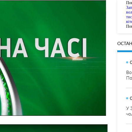
По
За
вол
тис
віт
Пог
ОСТАН
Во
По
У 
чо