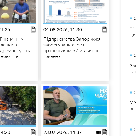
21
21:25
04.08.2026, 11:30
ди
ї на міні: у
Підприємства Запоріжжя
еленки в
заборгували своїм
ідремонтують
працівникам 57 мільйонів
ановлять
гривень
За
та
У 
зі
14:20
23.07.2026, 14:37