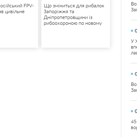
Во
російський FPV-
Що зміниться для рибалок
За
ав цивільне
Запоріжжя та
Дніпропетровщини із
рибоохороною по новому
У 
вп
ла
Во
За
45
во