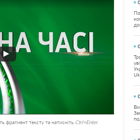
По
ко
до
Тр
ув
Ук
Uk
Ви
За
по
ть фрагмент тексту та натисніть
Ctrl+Enter
.