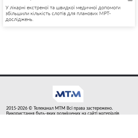
У лікарні екстреної та швидкої медичної допомоги
збільшили кількість слотів для планових МРТ-
досліджень.
2015-2026 © Телеканал MTM Всі права застережено.
Використання будь-яких розміщених на сайті матеріалів
дозволено за умови гіперпосилання на tvmtm.online.
Інформацію, публіковану в рубриці "Прес-факт", розміщено на
правах реклами.