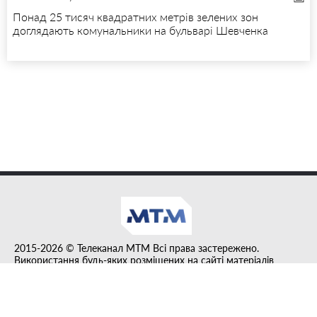
Понад 25 тисяч квадратних метрів зелених зон
доглядають комунальники на бульварі Шевченка
2015-2026 © Телеканал MTM Всі права застережено.
Використання будь-яких розміщених на сайті матеріалів
дозволено за умови гіперпосилання на tvmtm.online.
Інформацію, публіковану в рубриці "Прес-факт", розміщено на
правах реклами.