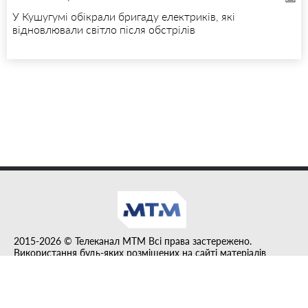
У Кушугумі обікрали бригаду електриків, які
відновлювали світло після обстрілів
2015-2026 © Телеканал MTM Всі права застережено.
Використання будь-яких розміщених на сайті матеріалів
дозволено за умови гіперпосилання на tvmtm.online.
Інформацію, публіковану в рубриці "Прес-факт", розміщено на
правах реклами.