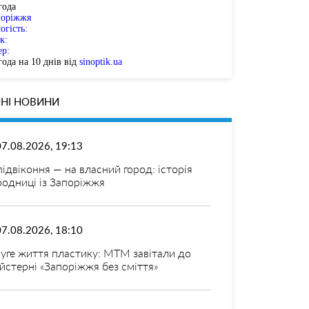
года
поріжжя
огість:
к:
ер:
ода на 10 днів від
sinoptik.ua
НІ НОВИНИ
07.08.2026, 19:13
 підвіконня — на власний город: історія
родниці із Запоріжжя
07.08.2026, 18:10
уге життя пластику: МТМ завітали до
йстерні «Запоріжжя без сміття»