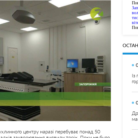
По
За
вол
тис
віт
Пог
ОСТАН
Із
го
Др
ма
ухлинного центру наразі перебуває понад 50
падків захворювання виявили торік. Поки не було