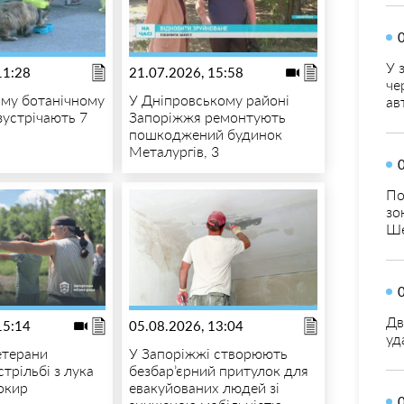
У 
11:28
21.07.2026, 15:58
че
ому ботанічному
У Дніпровському районі
ав
зустрічають 7
Запоріжжя ремонтують
пошкоджений будинок
Металургів, 3
По
зо
Ше
Дв
15:14
05.08.2026, 13:04
уд
етерани
У Запоріжжі створюють
стрільбі з лука
безбар’єрний притулок для
сокир
евакуйованих людей зі