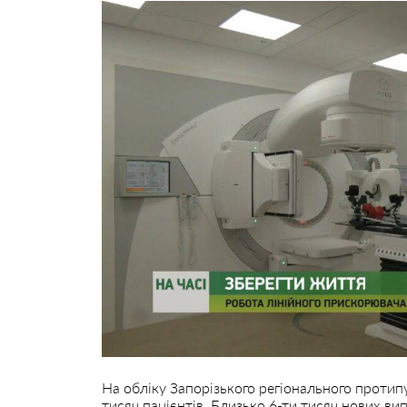
На обліку Запорізького регіонального протип
тисяч пацієнтів. Близько 6-ти тисяч нових ви