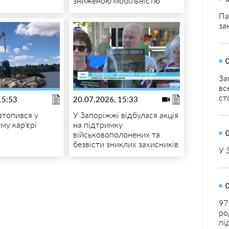
зниженою мобільністю
Па
за
За
вс
ст
15:53
20.07.2026, 15:33
втопився у
У Запоріжжі відбулася акція
му кар’єрі
на підтримку
військовополонених та
безвісти зниклих захисників
У 
97
ро
пі