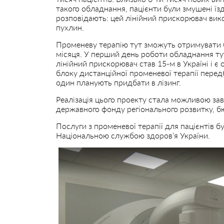
такого обладнання, пацієнти були змушені їзд
розповідають: цей лінійний прискорювач вик
пухлин.
Променеву терапію тут зможуть отримувати бл
місяця. У перший день роботи обладнання тут
лінійний прискорювач став 15-м в Україні і 
блоку дистанційної променевої терапії перед
один планують придбати в лізинг.
Реалізація цього проекту стала можливою за
державного фонду регіонального розвитку, б
Послуги з променевої терапії для пацієнтів
Національною службою здоров’я України.