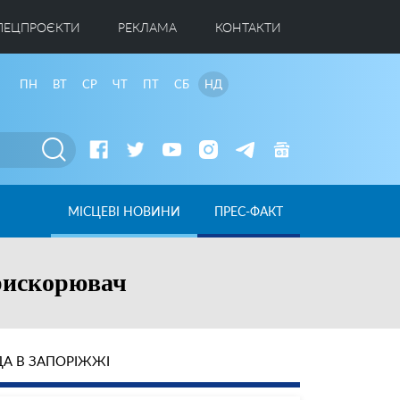
ПЕЦПРОЄКТИ
РЕКЛАМА
КОНТАКТИ
ПН
ВТ
СР
ЧТ
ПТ
СБ
НД
МІСЦЕВІ НОВИНИ
ПРЕС-ФАКТ
прискорювач
А В ЗАПОРІЖЖІ