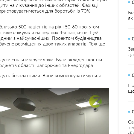
ити на лікування до інших областей. Фахівці
ористовуватиметься для боротьби із 70%
Бі
як
изько 500 пацієнтів на рік і 50-60 протягом
 вже очікували на перших 4-х пацієнтів. Цей
є одним з найсучасніших. Проектом будівництва
бачене розміщення двох таких апаратів. Тож ще
За
дл
вдяки спільним зусиллям. Були вкладені кошти
юджетів області, Запоріжжя та Енергодара.
 будуть безплатними. Вони компенсуватимуться
По
що
Са
те
«Е