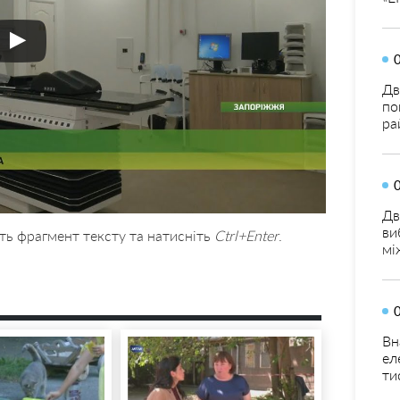
Дв
по
ра
Дв
ви
ть фрагмент тексту та натисніть
Ctrl+Enter
.
мі
Вн
ел
ти