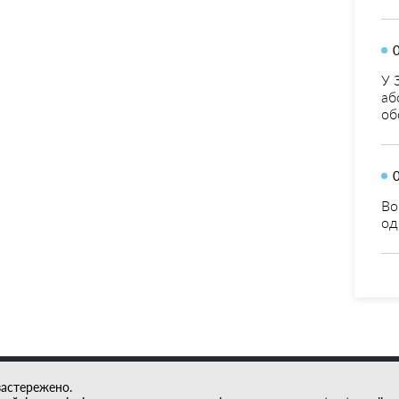
У 
аб
об
Во
од
застережено.