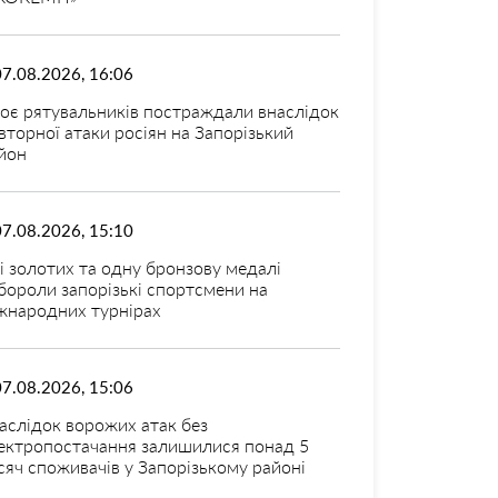
07.08.2026, 16:06
оє рятувальників постраждали внаслідок
вторної атаки росіян на Запорізький
йон
07.08.2026, 15:10
і золотих та одну бронзову медалі
бороли запорізькі спортсмени на
жнародних турнірах
07.08.2026, 15:06
аслідок ворожих атак без
ектропостачання залишилися понад 5
сяч споживачів у Запорізькому районі