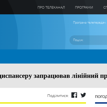
ПРО ТЕЛЕКАНАЛ
ПРОГРАМИ
C
Програма телепередач:
одиспансеру запрацював лінійний 
Поділитися:
ПОГОД