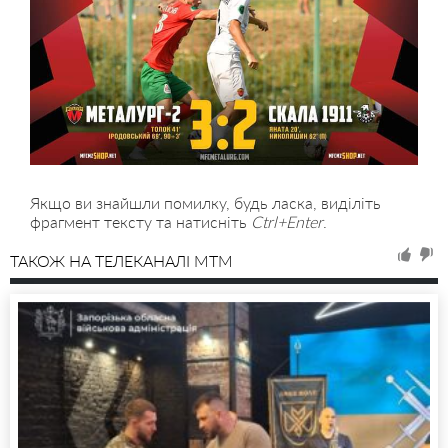
Якщо ви знайшли помилку, будь ласка, виділіть
фрагмент тексту та натисніть
Ctrl+Enter
.
ТАКОЖ НА ТЕЛЕКАНАЛІ MTM