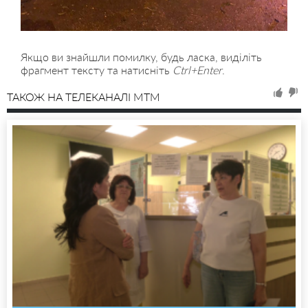
Якщо ви знайшли помилку, будь ласка, виділіть
фрагмент тексту та натисніть
Ctrl+Enter
.
ТАКОЖ НА ТЕЛЕКАНАЛІ MTM