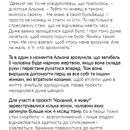
“Деякий час ти не усвідомлюєш, що трапилось, –
ділитсья Альона. – Тобто ти живеш в такому
якомусь своєму… Не знаю, в своїй бульбашці. І
просто не можеш ні спати, ні їсти. Ти настільки в
стресовому стані, що не відчуваєш навіть часу.
Дуже важко залишатися одній було, і при тому дуже
хочеться, щоб нікого поруч не було. Якийсь такий
стан. Не хочу взагалі, щоб хтось мене зрозумів. Але,
на жаль, є ті, хто зрозуміють.”
Та в один з моментів Альона зрозуміла, що загибель
її чоловіка буде марною жертвою, якщо вона складе
руки і перестане рухатися вперед. Тож вона
вирішила допомогти перш за все собі та іншим
жінкам, які втратили коханих.
Щоб втілити ідею в
життя, знайшла однодумців. Назва проєкту
народилася дуже швидко.
Для участі в проєкті “Коханий, я живу!”
зареєструвалися кілька жінок, чоловіки яких
загинули більше ніж 4 місяці тому,
бо в перші тижні
стан скорботи — всепоглинаючий, і лише згодом
відновлюється здатність до спілкування і
з’являється бажання повернутися до життя.