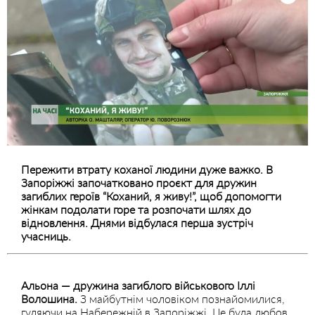
Пережити втрату коханої людини дуже важко. В
Запоріжжі започатковано проєкт для дружин
загиблих героїв “Коханий, я живу!”, щоб допомогти
жінкам подолати горе та розпочати шлях до
відновлення. Днями відбулася перша зустріч
учасниць.
Альона — дружина загиблого військового Іллі
Волошина.
З майбутнім чоловіком познайомилися,
гуляючи на Набережній в Запоріжжі. Це була любов