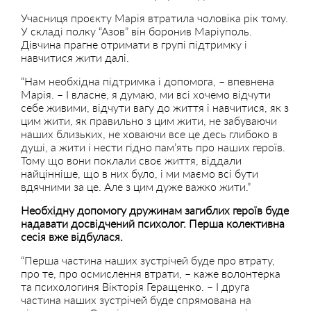
Учасниця проєкту Марія втратила чоловіка рік тому.
У складі полку “Азов” він боронив Маріуполь.
Дівчина прагне отримати в групі підтримку і
навчитися жити далі.
“Нам необхідна підтримка і допомога, – впевнена
Марія. – І власне, я думаю, ми всі хочемо відчути
себе живими, відчути вагу до життя і навчитися, як з
цим жити, як правильно з цим жити, не забуваючи
наших близьких, не ховаючи все це десь глибоко в
душі, а жити і нести гідно пам’ять про наших героїв.
Тому що вони поклали своє життя, віддали
найцінніше, що в них було, і ми маємо всі бути
вдячними за це. Але з цим дуже важко жити.”
Необхідну допомогу дружинам загиблих героїв буде
надавати досвідчений психолог. Перша колективна
сесія вже відбулася.
“Перша частина наших зустрічей буде про втрату,
про те, про осмислення втрати, – каже волонтерка
та психологиня Вікторія Геращенко. – І друга
частина наших зустрічей буде спрямована на