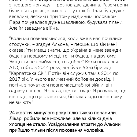
з першого погляду — розповідає дівчина. Разом вони
були п’ять років, з них рік — у шлюбі. Ілля був дуже
веселим, легким і при тому надійним чоловіком.
Пара почувалася дуже щасливою, будувала плани.
Але їм завадила війна.
“Коли ми познайомилися, коли вже в нас почались
стосунки, – згадує Альона, – перше, що він мені
сказав: “ти маєш знати, що Україна в мене завжди
буде на першому місці, то ти будеш на другому.
Якщо ти це приймаєш, то добре.” Коли почалося
АТО, тобто з 2014 року, він був в 93-й бригаді
“Карпатська Січ”. Потім він служив там з 2014 по
2017 рік. У нього величезний бойовий досвід. І
потім, з початком повномасштабної війни, він
одразу і пішов. Я знала, що так буде. Я розуміла, що
він піде, що це станеться, бо такі люди по-іншому
не вміють.”
24 жовтня минулого року Іллю тяжко поранили.
Лікарі робили все можливе, але за кілька днів
хлопця не стало. Усвідомлення втрати до Альони
прийшло тільки після поховання чоловіка.