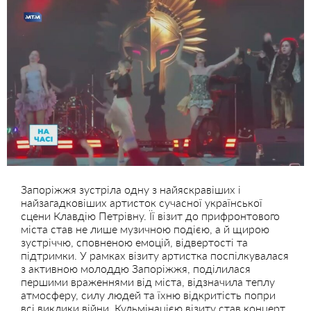
Запоріжжя зустріла одну з найяскравіших і
найзагадковіших артисток сучасної української
сцени Клавдію Петрівну. Її візит до прифронтового
міста став не лише музичною подією, а й щирою
зустріччю, сповненою емоцій, відвертості та
підтримки. У рамках візиту артистка поспілкувалася
з активною молоддю Запоріжжя, поділилася
першими враженнями від міста, відзначила теплу
атмосферу, силу людей та їхню відкритість попри
всі виклики війни. Кульмінацією візиту став концерт,