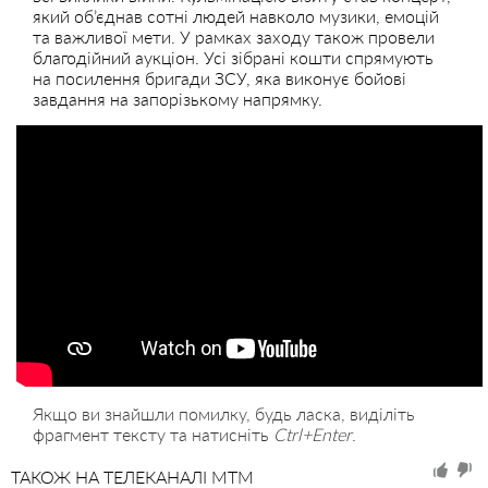
який об’єднав сотні людей навколо музики, емоцій
та важливої мети. У рамках заходу також провели
благодійний аукціон. Усі зібрані кошти спрямують
на посилення бригади ЗСУ, яка виконує бойові
завдання на запорізькому напрямку.
Якщо ви знайшли помилку, будь ласка, виділіть
фрагмент тексту та натисніть
Ctrl+Enter
.
ТАКОЖ НА ТЕЛЕКАНАЛІ MTM