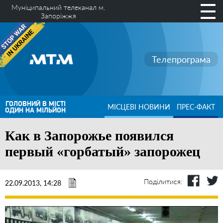
Муніципальний телеканал м.
Запоріжжя
Телепрограма
ГОЛОВНИЙ В МІСТІ
МІСЦЕВІ НОВИНИ
ПРЕС-ФАКТ
ОДИН НА МІЛЬЙОН
Как в Запорожье появился
первый «горбатый» запорожец
Поділитися:
22.09.2013, 14:28