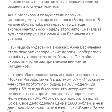
в число счастливчиков, которые первыми сели за
баранку этого чуда техники.
Анна Малахова и ее муж стали первыми
запорожцами, у которых появился «Запорожец». В
начале 60-х приобрели первую, тогда еще
экспериментальную модель этого авто. Сначала за
руль сел супруг. Но и сама Анна Васильевна не
устояла.
Научившись чудесам на виражах, Анна Васильевна
стала покорять запорожские дороги – добиралась
на работу, подвозила домой коллег. Так любила
скорость, что не раз привлекала внимание
ГАИшников.
История «Запорожца» началась как ни странно в
Москве. Разработанный в далеком 57-м «Москвич —
444» стал прототипом будущей 965 модели. 28
ноября 58-го года было принято историческое
решение начать производство на запорожском
«Коммунаре». «ЗАЗ-965» быстро покорил бывший
Союз. Свое дело сделала цена в 1800 рублей, а не в
две – как «Москвич», и не в пять – как «Волга». За это