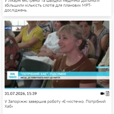
У лікарні екстреної та швидкої медичної допомоги
збільшили кількість слотів для планових МРТ-
досліджень.
31.07.2026, 15:39
У Запоріжжі завершив роботу «Є-містечко. Потрібний
Хаб»