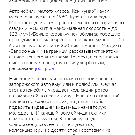
«Запорожцу» прощалось все. Даже внешность.
Автомобили малого класса “Коммунар” начал
массово выпускать с 1960. Кузов – типа седан.
Мощность двигателя, расположенного непривычно
сзади- 21- 33 кВт, а максимальная скорость – до
123 км/ч! «Божью коровку» полюбили за хорошую
проходимость, манёвренность и экономичность. За
6 лет выпустили почти 300 тысяч машин. Уходили
«Запорожцы» и за границу, рассказывают знатоки
отечественного автопрома. Говорят, в свое время
импортировали не одну тысячу «горбатых», –
рассказали
job.zp.ua
Нынешние любители винтажа название первого
запорожского авто выучили и полюбили. Сейчас
этот автомобиль украшает коллекции ретро-
автомобилей по всему миру. Ценители старинной
техники не жалеют ни сил, ни денег, чтобы
подарить видавшим виды машинам вторую
молодость. И каждый юбилей чуда техники
отмечают с размахом. К примеру, когда
«Запорожец» разменял пятый десяток,
коллекционеры из девяти стран составили из