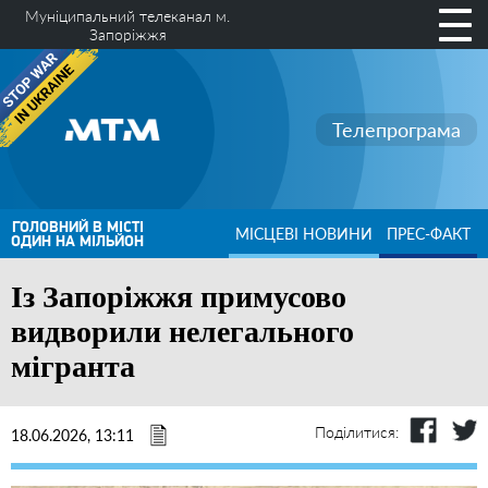
Муніципальний телеканал м.
Запоріжжя
Телепрограма
ГОЛОВНИЙ В МІСТІ
МІСЦЕВІ НОВИНИ
ПРЕС-ФАКТ
ОДИН НА МІЛЬЙОН
Із Запоріжжя примусово
видворили нелегального
мігранта
Поділитися:
18.06.2026, 13:11