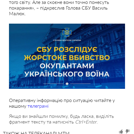
того світу. Але за скоєне вони точно понесуть
покарання», – підкреслив Голова СБУ Василь
Малюк.
Оперативну інформацію про ситуацію читайте у
нашому
телеграмі
Якщо ви знайшли помилку, будь ласка, виділіть
фрагмент тексту та натисніть
Ctrl+Enter
.
ТАКОЖ НА ТЕЛЕКАНАЛІ MTM