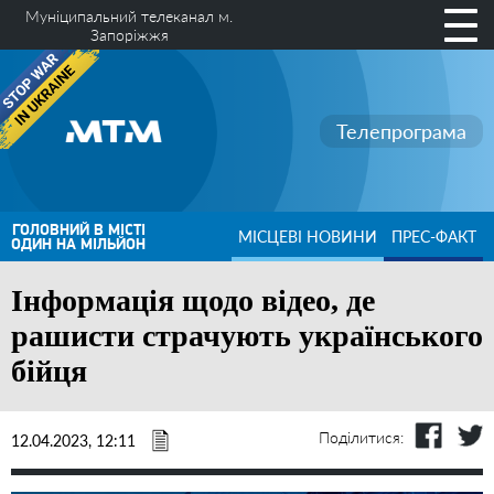
Муніципальний телеканал м.
Запоріжжя
Телепрограма
ГОЛОВНИЙ В МІСТІ
МІСЦЕВІ НОВИНИ
ПРЕС-ФАКТ
ОДИН НА МІЛЬЙОН
Інформація щодо відео, де
рашисти страчують українського
бійця
Поділитися:
12.04.2023, 12:11