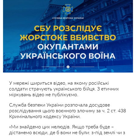
У мережі шириться відео, на якому російські
солдати страчують українського бійця. З етичних
міркувань відео не публікуємо.
Служба безпеки України розпочала досудове
розслідування цього воєнного злочину за ч. 2 ст. 438
Кримінального кодексу України.
«Ми знайдемо цих нелюдів. Якщо треба буде –
дістанемо всюди, де б вони не були: з-під землі чи з