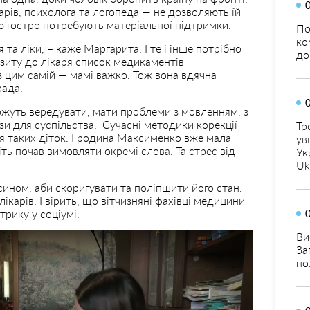
арів, психолога та логопеда — не дозволяють їй
ю гостро потребують матеріальної підтримки.
По
ко
та ліки, – каже Маргарита. І те і інше потрібно
до
ізиту до лікаря список медикаментів
 цим самій — мамі важко. Тож вона вдячна
рада.
ожуть вередувати, мати проблеми з мовленням, з
ози для суспільства. Сучасні методики корекції
Тр
я таких діток. І родина Максименко вже мала
ув
ть почав вимовляти окремі слова. Та стрес від
Ук
Uk
ином, аби скоригувати та поліпшити його стан.
карів. І вірить, що вітчизняні фахівці медицини
рику у соціумі.
Ви
За
по