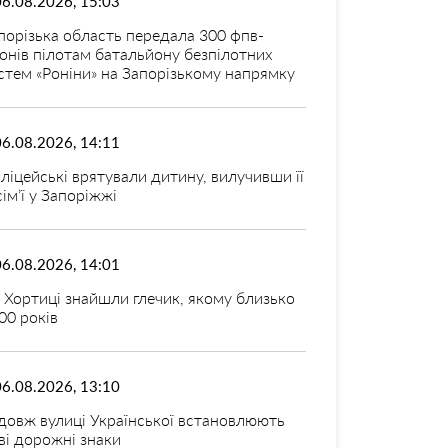
06.08.2026, 15:03
порізька область передала 300 фпв-
онів пілотам батальйону безпілотних
стем «Роніни» на Запорізькому напрямку
06.08.2026, 14:11
ліцейські врятували дитину, вилучивши її
 сім’ї у Запоріжжі
06.08.2026, 14:01
 Хортиці знайшли глечик, якому близько
00 років
06.08.2026, 13:10
довж вулиці Української встановлюють
ві дорожні знаки