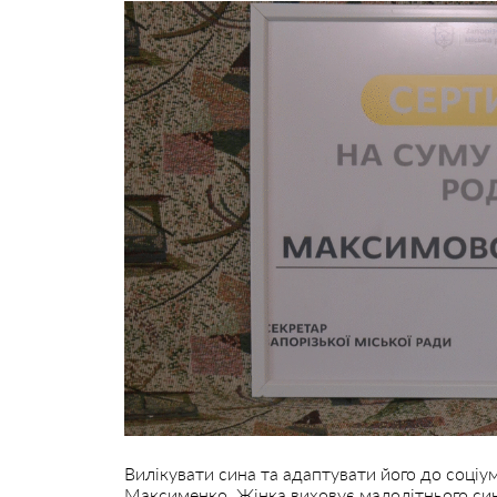
Вилікувати сина та адаптувати його до соці
Максименко. Жінка виховує малолітнього сина