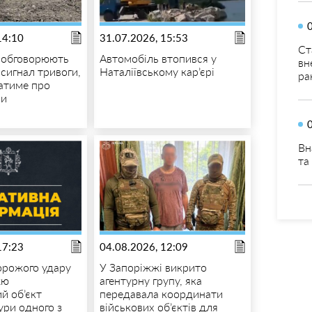
14:10
31.07.2026, 15:53
Ст
 обговорюють
Автомобіль втопився у
вн
 сигнал тривоги,
Наталіївському кар’єрі
ра
атиме про
ми
Вн
та
17:23
04.08.2026, 12:09
орожого удару
У Запоріжжі викрито
жю
агентурну групу, яка
й об’єкт
передавала координати
ури одного з
військових об’єктів для