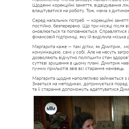
Щоденні корекційні заняття, відвідування лік
влаштуватися на роботу. Тож, мама з дитино
Серед нагальних потреб — корекційні заняття 
постійно, безперервно. Що три місяці після в
оновлюється та поповнюється. Справлятися з
фінансовій підтримці, яку їй виділила міська 
Маргарита каже — такі дітки, як Дмитрик, м
комунікацією, самі у собі. Але не несуть загр
дозволяють відчутно поліпшити стан здоров’
суттєві зрушення в цьому плані. Дмитрик наві
гучних прильотів звів всі старання нанівець.
Маргарита щодня наполегливо займається з с
Знається на методиках, дотримується порад лі
та її старання допоможуть адаптуватися Дмит