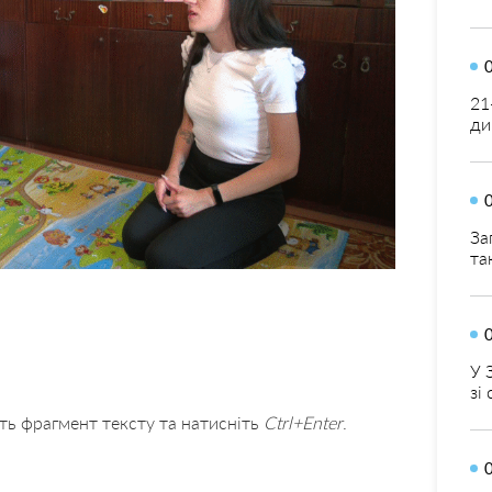
21
ди
За
та
У 
зі
ть фрагмент тексту та натисніть
Ctrl+Enter
.