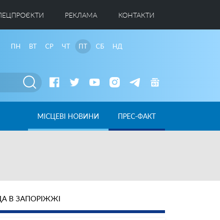
ПЕЦПРОЄКТИ
РЕКЛАМА
КОНТАКТИ
ПН
ВТ
СР
ЧТ
ПТ
СБ
НД
МІСЦЕВІ НОВИНИ
ПРЕС-ФАКТ
А В ЗАПОРІЖЖІ