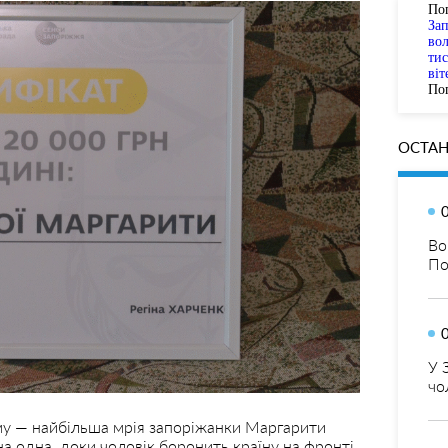
По
За
вол
тис
віт
Пог
ОСТАН
Во
По
У 
чо
уму — найбільша мрія запоріжанки Маргарити
 одна, доки чоловік боронить країну на фронті.