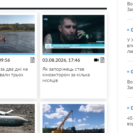
Во
За
У 
вп
ла
09:56
03.08.2026, 17:46
за два дні на
Як запоріжець став
ували трьох
кіноактором за кілька
місяців
Во
За
45
во