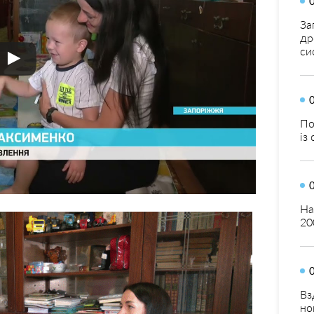
За
др
си
По
із
На
20
Вз
но