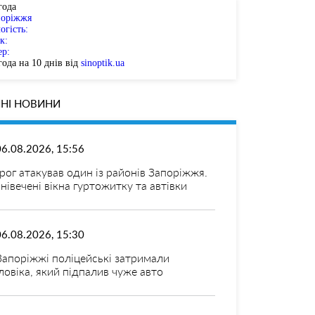
года
поріжжя
огість:
к:
ер:
ода на 10 днів від
sinoptik.ua
НІ НОВИНИ
06.08.2026, 15:56
рог атакував один із районів Запоріжжя.
нівечені вікна гуртожитку та автівки
06.08.2026, 15:30
Запоріжжі поліцейські затримали
ловіка, який підпалив чуже авто