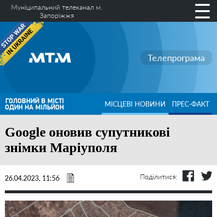
Муніципальний телеканал м.
Запоріжжя
Телепрограма
ГОЛОВНИЙ В МІСТІ
МІСЦЕВІ НОВИНИ
ПРЕС-ФАКТ
ОДИН НА МІЛЬЙОН
Google оновив супутникові
знімки Маріуполя
Поділитися:
26.04.2023, 11:56