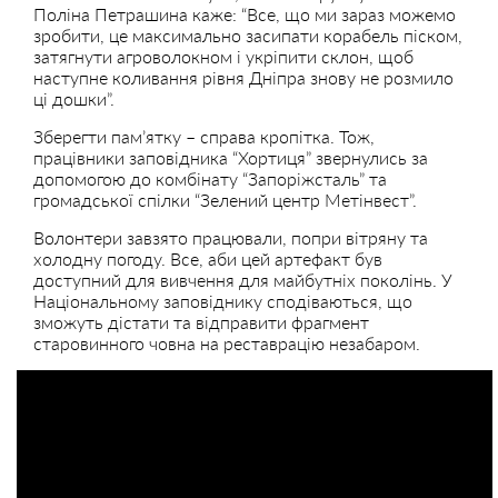
Поліна Петрашина каже: “Все, що ми зараз можемо
зробити, це максимально засипати корабель піском,
затягнути агроволокном і укріпити склон, щоб
наступне коливання рівня Дніпра знову не розмило
ці дошки”.
Зберегти пам’ятку – справа кропітка. Тож,
працівники заповідника “Хортиця” звернулись за
допомогою до комбінату “Запоріжсталь” та
громадської спілки “Зелений центр Метінвест”.
Волонтери завзято працювали, попри вітряну та
холодну погоду. Все, аби цей артефакт був
доступний для вивчення для майбутніх поколінь. У
Національному заповіднику сподіваються, що
зможуть дістати та відправити фрагмент
старовинного човна на реставрацію незабаром.