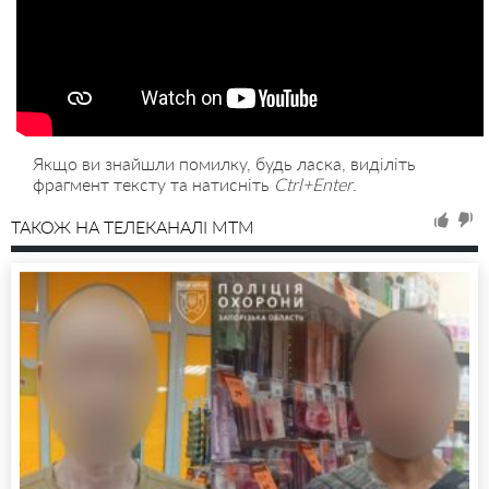
Якщо ви знайшли помилку, будь ласка, виділіть
фрагмент тексту та натисніть
Ctrl+Enter
.
ТАКОЖ НА ТЕЛЕКАНАЛІ MTM