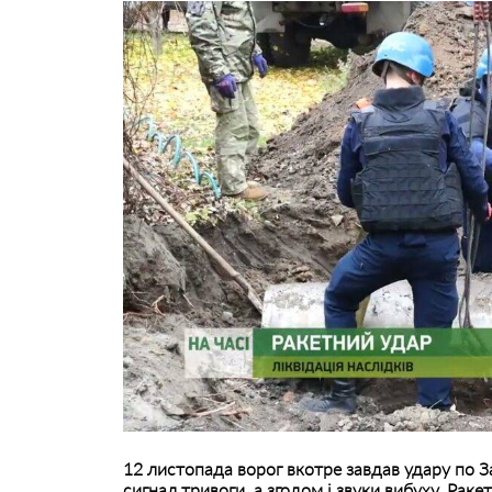
12 листопада ворог вкотре завдав удару по 
сигнал тривоги, а згодом і звуки вибуху. Раке