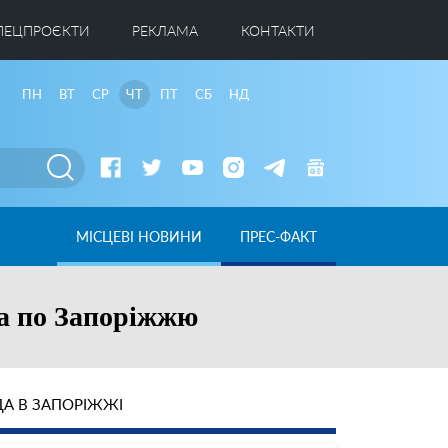
ПЕЦПРОЄКТИ
РЕКЛАМА
КОНТАКТИ
ПН
ВТ
СР
ЧТ
ПТ
СБ
НД
МІСЦЕВІ НОВИНИ
ПРЕС-ФАКТ
ра по Запоріжжю
А В ЗАПОРІЖЖІ