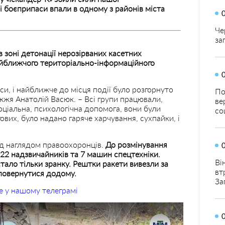
і боєприпаси впали в одному з районів міста
Че
за
 зоні детонації нерозірваних касетних
айближчого територіально-інформаційного
и, і найближче до місця події було розгорнуто
По
іжжя Анатолій Васюк. – Всі групи працювали,
ве
оціальна, психологічна допомога, вони були
со
ових, було надано гаряче харчування, сухпайки, і
ід наглядом правоохоронців.
До розмінування
22 надзвичайників та 7 машин спецтехніки.
Ві
тало тільки зранку.
Рештки ракети вивезли за
вт
 повернутися додому.
За
е у нашому телеграмі