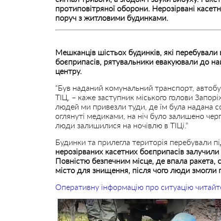
протиповітряної оборони. Нерозірвані касетн
поруч з житловими будинками.
Мешканців шістьох будинків, які перебували в
боєприпасів, рятувальники евакуювали до н
центру.
“Був наданий комунальний транспорт, автобус
ТІЦ, – каже заступник міського голови Запор
людей ми привезли туди, де їм була надана с
оглянуті медиками, на ніч було залишено черг
люди залишилися на ночівлю в ТІЦі.”
Будинки та прилегла територія перебували п
нерозірваних касетних боєприпасів залучили 
Повністю безпечним місце, де впала ракета, с
місто для знищення, після чого люди змогли
Оперативну інформацію про ситуацію читайт