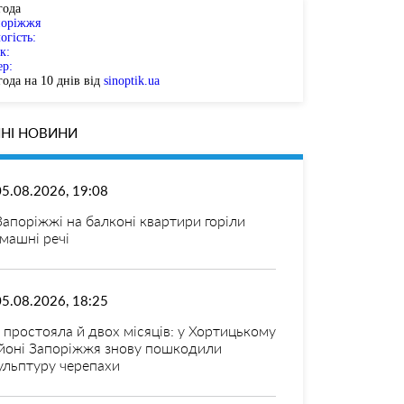
года
поріжжя
огість:
к:
ер:
ода на 10 днів від
sinoptik.ua
НІ НОВИНИ
05.08.2026, 19:08
Запоріжжі на балконі квартири горіли
машні речі
05.08.2026, 18:25
 простояла й двох місяців: у Хортицькому
йоні Запоріжжя знову пошкодили
ульптуру черепахи