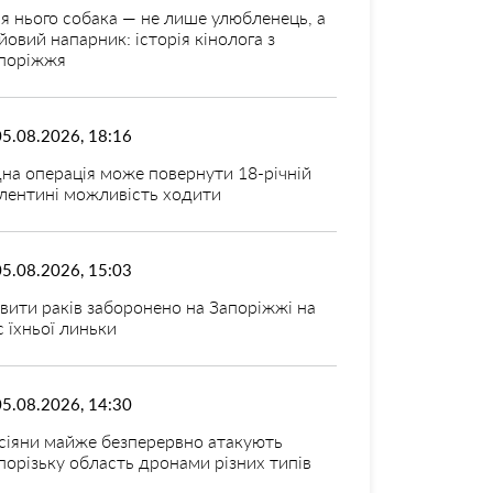
я нього собака — не лише улюбленець, а
йовий напарник: історія кінолога з
поріжжя
05.08.2026, 18:16
на операція може повернути 18-річній
лентині можливість ходити
05.08.2026, 15:03
вити раків заборонено на Запоріжжі на
с їхньої линьки
05.08.2026, 14:30
сіяни майже безперервно атакують
порізьку область дронами різних типів