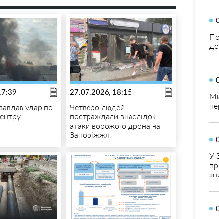
По
до
17:39
27.07.2026, 18:15
Ми
пе
 завдав удар по
Четверо людей
центру
постраждали внаслідок
атаки ворожого дрона на
Запоріжжя
У 
пр
зн