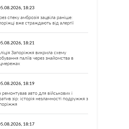
05.08.2026, 18:23
рез спеку амброзія зацвіла раніше:
поріжці вже страждають від алергії
05.08.2026, 18:21
ліція Запоріжжя викрила схему
рбування паліїв через знайомства в
цмережах
05.08.2026, 18:19
н ремонтував авто для військових і
ратив зір: історія незламності подружжя з
поріжжя
05.08.2026, 18:17