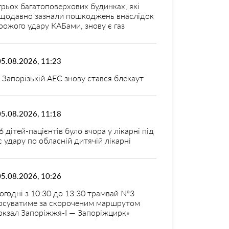
трьох багатоповерхових будинках, які
щодавно зазнали пошкоджень внаслідок
рожого удару КАБами, знову є газ
05.08.2026, 11:23
 Запорізькій АЕС знову стався блекаут
05.08.2026, 11:18
6 дітей-пацієнтів було вчора у лікарні під
с удару по обласній дитячій лікарні
05.08.2026, 10:26
огодні з 10:30 до 13:30 трамвай №3
рсуватиме за скороченим маршрутом
окзал Запоріжжя-I — Запоріжцирк»