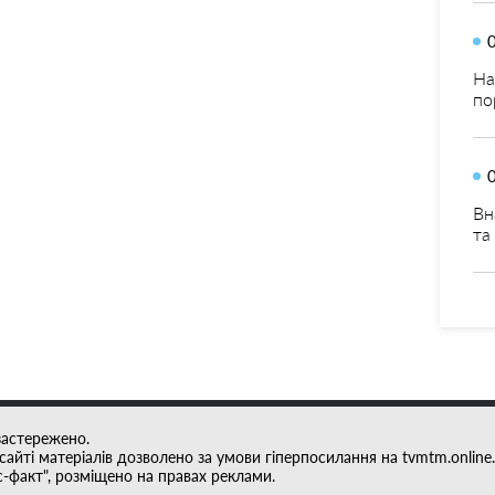
На
по
Вн
та
застережено.
айті матеріалів дозволено за умови гіперпосилання на tvmtm.online.
с-факт", розміщено на правах реклами.