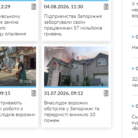
У 
12:29
04.08.2026, 11:30
не
во
івському
Підприємства Запоріжжя
є заміна
заборгували своїм
ого
працівникам 57 мільйонів
ду опалення
гривень
На
32
ча
09:15
31.07.2026, 09:12
 тривають
Внаслідок ворожих
і роботи з
обстрілів у Запоріжжі та
аслідків ворожих
передмісті виникло 10
Сь
пожеж
ку
«В