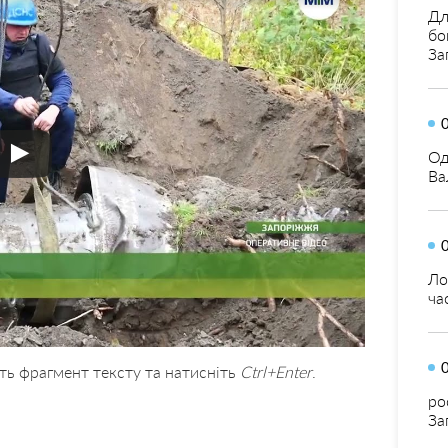
Дл
бо
За
Од
Ва
Ло
ча
ть фрагмент тексту та натисніть
Ctrl+Enter
.
ро
За