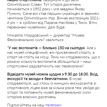
Олімпійської Слави. Тут історія досягнень
починається з 1952 року і усе завдяки Якову
Пункіну. Саме він став першим українцем зі званням
чемпіона Олімпійських Ігор. Вінчає експозицію 2021-
й рік – зі сріблом від Парвіза Насібова у Токіо. Втім,
переконані музейники, далі буде.
Михайло Мордовський — директор “Музею
Феноменальної сили” хвалиться:
“
У нас експонатів — близько 150 на сьогодні
. Але у
нас музей специфічний, він присвячений спорту, а
спорт не стоїть на місці. Тому ми сподіваємось, що з
роками кількість експонатів збільшиться – наші
спортсмени радуватимуть нас перемогами”
Відвідати музей можна щодня з 9.30 до 18.00. Вхід,
екскурсії та заходи є безплатними.
В музеї
сподіваються, що хтось із нинішніх екскурсантів зі
спортивного ліцею вже за кілька років теж увійде до
історії та поповнить музей феноменальної сили
історією власних досягнень.
Підписуйтесь на наш
телеграм