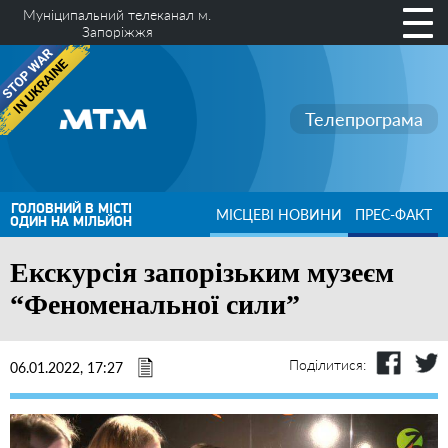
Муніципальний телеканал м.
Запоріжжя
Телепрограма
ГОЛОВНИЙ В МІСТІ
МІСЦЕВІ НОВИНИ
ПРЕС-ФАКТ
ОДИН НА МІЛЬЙОН
Екскурсія запорізьким музеєм
“Феноменальної сили”
Поділитися:
06.01.2022, 17:27