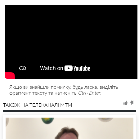
Якщо ви знайшли помилку, будь ласка, виділіть
фрагмент тексту та натисніть
Ctrl+Enter
.
ТАКОЖ НА ТЕЛЕКАНАЛІ MTM