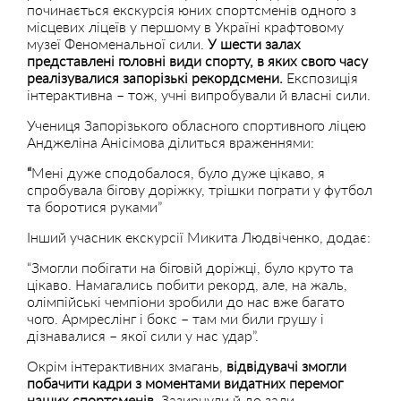
починається екскурсія юних спортсменів одного з
місцевих ліцеїв у першому в Україні крафтовому
музеї Феноменальної сили.
У шести залах
представлені головні види спорту, в яких свого часу
реалізувалися запорізькі рекордсмени.
Експозиція
інтерактивна – тож, учні випробували й власні сили.
Учениця Запорізького обласного спортивного ліцею
Анджеліна Анісімова ділиться враженнями:
“
Мені дуже сподобалося, було дуже цікаво, я
спробувала бігову доріжку, трішки пограти у футбол
та боротися руками”
Інший учасник екскурсії Микита Людвіченко, додає:
“Змогли побігати на біговій доріжці, було круто та
цікаво. Намагались побити рекорд, але, на жаль,
олімпійські чемпіони зробили до нас вже багато
чого. Армреслінг і бокс – там ми били грушу і
дізнавалися – якої сили у нас удар”.
Окрім інтерактивних змагань,
відвідувачі змогли
побачити кадри з моментами видатних перемог
наших спортсменів.
Зазирнули й до зали