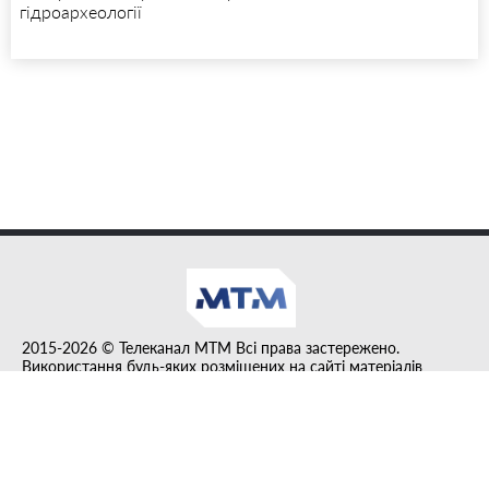
гідроархеології
2015-2026 © Телеканал MTM Всі права застережено.
Використання будь-яких розміщених на сайті матеріалів
дозволено за умови гіперпосилання на tvmtm.online.
Інформацію, публіковану в рубриці "Прес-факт", розміщено на
правах реклами.
Created by DL agency