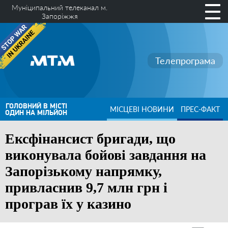
Муніципальний телеканал м.
Запоріжжя
Телепрограма
ГОЛОВНИЙ В МІСТІ
МІСЦЕВІ НОВИНИ
ПРЕС-ФАКТ
ОДИН НА МІЛЬЙОН
Ексфінансист бригади, що
виконувала бойові завдання на
Запорізькому напрямку,
привласнив 9,7 млн грн і
програв їх у казино