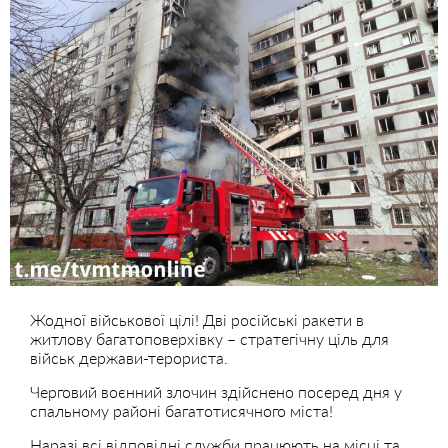
Жодної військової цілі! Дві російські ракети в
житлову багатоповерхівку – стратегічну ціль для
військ держави-терориста.
Черговий воєнний злочин здійснено посеред дня у
спальному районі багатотисячного міста!
Наразі всі відповідні служби працюють на місці та