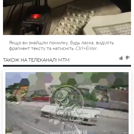
Якщо ви знайшли помилку, будь ласка, виділіть
фрагмент тексту та натисніть
Ctrl+Enter
.
ТАКОЖ НА ТЕЛЕКАНАЛІ MTM