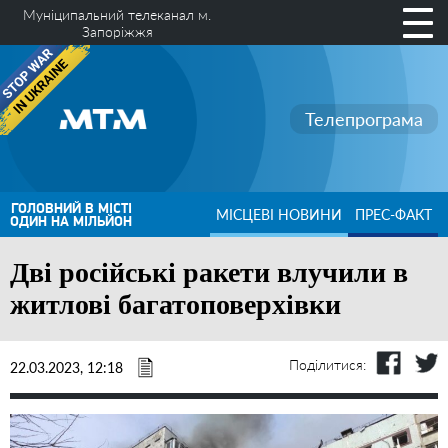
Муніципальний телеканал м.
Запоріжжя
Телепрограма
ГОЛОВНИЙ В МІСТІ
МІСЦЕВІ НОВИНИ
ПРЕС-ФАКТ
ОДИН НА МІЛЬЙОН
Дві російські ракети влучили в
житлові багатоповерхівки
Поділитися:
22.03.2023, 12:18