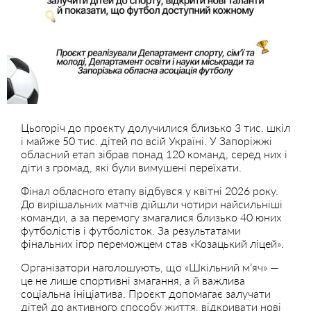
Цьогоріч до проєкту долучилися близько 3 тис. шкіл
і майже 50 тис. дітей по всій Україні. У Запоріжжі
обласний етап зібрав понад 120 команд, серед них і
діти з громад, які були вимушені переїхати.
Фінал обласного етапу відбувся у квітні 2026 року.
До вирішальних матчів дійшли чотири найсильніші
команди, а за перемогу змагалися близько 40 юних
футболістів і футболісток. За результатами
фінальних ігор переможцем став «Козацький ліцей».
Організатори наголошують, що «Шкільний м’яч» —
це не лише спортивні змагання, а й важлива
соціальна ініціатива. Проєкт допомагає залучати
дітей до активного способу життя, відкривати нові