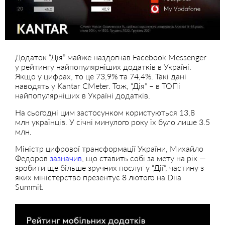
Додаток “Дія” майже наздогнав Facebook Messenger
у рейтингу найпопулярніших додатків в Україні.
Якщо у цифрах, то це 73,9% та 74,4%. Такі дані
наводять у Kantar CMeter. Тож, “Дія” – в ТОПі
найпопулярніших в Україні додатків.
На сьогодні цим застосунком користуються 13,8
млн українців. У січні минулого року їх було лише 3.5
млн.
Міністр цифрової трансформації України, Михайло
Федоров
зазначив
, що ставить собі за мету на рік —
зробити ще більше зручних послуг у “Дії”, частину з
яких міністерство презентує 8 лютого на Diia
Summit.