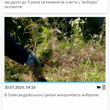
засудили до 9 років ув’язнення за участь у “виборах”
окупантів
30.07.2026, 14:16
В Олександрівському районі викорінюють амброзію