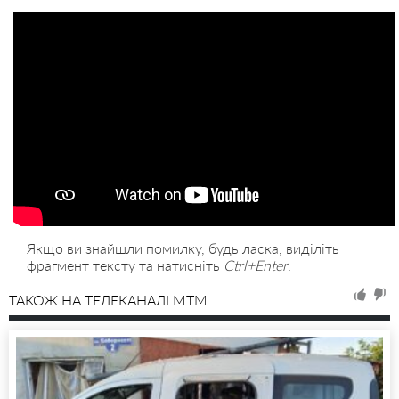
Якщо ви знайшли помилку, будь ласка, виділіть
фрагмент тексту та натисніть
Ctrl+Enter
.
ТАКОЖ НА ТЕЛЕКАНАЛІ MTM