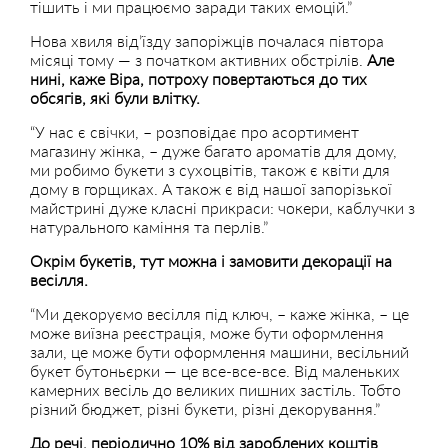
тішить і ми працюємо заради таких емоцій.”
Нова хвиля від’їзду запоріжців почалася півтора
місяці тому — з початком активних обстрілів.
Але
нині, каже Віра, потроху повертаються до тих
обсягів, які були влітку.
“У нас є свічки, – розповідає про асортимент
магазину жінка, – дуже багато ароматів для дому,
ми робимо букети з сухоцвітів, також є квіти для
дому в горщиках. А також є від нашої запорізької
майстрині дуже класні прикраси: чокери, каблучки з
натурального каміння та перлів.”
Окрім букетів, тут можна і замовити декорації на
весілля.
“Ми декоруємо весілля під ключ, – каже жінка, – це
може виїзна реєстрація, може бути оформлення
зали, це може бути оформлення машини, весільний
букет бутоньєрки — це все-все-все. Від маленьких
камерних весіль до великих пишних застіль. Тобто
різний бюджет, різні букети, різні декорування.”
До речі, періодично 10% від зароблених коштів