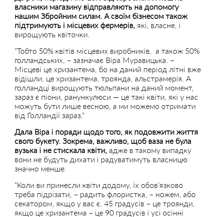
власники магазину відправляють на допомогу
нашим Збройним силам. А своїм бізнесом також
підтримують і місцевих фермерів,
які, власне, і
вирощують квіточки.
“Тобто 50% квітів місцевих виробників, а також 50%
голландських, – зазначає Віра Муравицька. –
Місцеві це хризантема, бо на даний період літні вже
відішли, це хризантема, троянда, альстрамерія. А
голландці вирощують тюльпани на даний момент,
зараз є піони, ранункулюси — це такі квіти, які у нас
можуть бути лише весною, а ми можемо отримати
від Голландії зараз.”
Дала Віра і поради щодо того, як подовжити життя
свого букету. Зокрема, важливо, щоб ваза не була
вузька і не стискала квіти,
адже в такому випадку
вони не будуть дихати і радуватимуть власницю
значно менше.
“Коли ви принесли квіти додому, їх обов’язково
треба підрізати, – радить флористка, – ножем, або
секатором, якщо у вас є. 45 градусів – це троянди,
якщо це хризантема – це 90 градусів і усі осінні