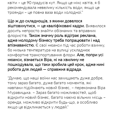
квіти – це 90 градусів кут. Якщо це мікс квітів, я б
рекомендувала невелику кількість води, якщо це
троянди – це повна ваза води холодної.”
Що ж до складнощів, з якими довелося
зіштовхнутися, — це кваліфіковані кадри.
Виявилося
досить непросто знайти обізнаних та вправних
флористів.
Також значну роль відіграє реклама,
адже молодому бізнесу треба попрацювати і над
впізнаваністю.
Є свої нюанси під час роботи взимку,
бо низька температура на вулиці ускладнює
комфортне транспортування флори.
Але, попри усі
нюанси, зізнається Віра, ні на хвилину не
пошкодувала, що таки зробила цей крок, адже нині
робота для людей — справжня відрада.
“Думаю, що наші воїни нас захищають дуже добре,
тому зараз багато, дуже багато моментів, які
навпаки підіймають новий бізнес, – переконана Віра
Муравицька. – Зараз багато можливостей, щоб
відкрити новий бізнес, багато маємо вільних місць –
оренда, можливо відкрити будь-що, а особливо
якщо це відкликається у людей.”