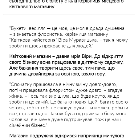
сьогоднішнього сюжету стала керівниця місцевого
квіткового магазину.
“Букети, весілля — це моє, це моя відрада душевна,
– зізнається флористка, керівниця магазину
“Квіткова майстерня” Віра Муравицька, – так я можу
зробити щось прекрасне для людей.”
Квітковий магазин – давня мрія Віри. До відкриття
свого бізнесу вона працювала в дитячому садочку.
Але бажання творити щось своє, тим паче, що
дівчина дизайнерка за освітою, взяло гору.
“Спочатку працювала в нічну зміну довго-довго,
потім працювала флористом дуже довго, – згадує
жінка, – і ось так вирішила, що буде круто, якщо
зробити це самій. Це багато нових ідей, багато свого
чогось, тобто тобі не сковує руки і ти можеш робити
все, що завгодно. Також була підтримка з боку мого
чоловіка, він мене дуже підтримував, тож це наш
сімейний бізнес.”
Магазин подружжя відкрився наприкінці минулого