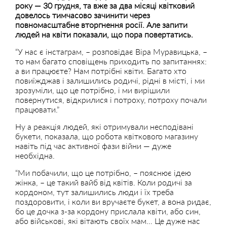
року — 30 грудня, та вже за два місяці квітковий
довелось тимчасово зачинити через
повномасштабне вторгнення росії. Але запити
людей на квіти показали, що пора повертатись.
“У нас є інстаграм, – розповідає Віра Муравицька, –
то нам багато сповіщень приходить по запитаннях:
а ви працюєте? Нам потрібні квіти. Багато хто
повиїжджав і залишились родичі, рідні в місті, і ми
зрозуміли, що це потрібно, і ми вирішили
повернутися, відкрилися і потроху, потроху почали
працювати.”
Ну а реакція людей, які отримували несподівані
букети, показала, що робота квіткового магазину
навіть під час активної фази війни — дуже
необхідна.
“Ми побачили, що це потрібно, – пояснює ідею
жінка, – це такий вайб від квітів. Коли родичі за
кордоном, тут залишились люди і їх треба
поздоровити, і коли ви вручаєте букет, а вона ридає,
бо це дочка з-за кордону прислала квіти, або син,
або військові, які вітають своїх мам… Це дуже нас