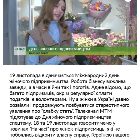
19 листопада відзначається Міжнародний день
жіночого підприємництва. Робота бізнесу важлива
завжди, а в часи війни так і поготів. Адже відомо, що
багато підприємців, окрім регулярної сплати
податків, є волонтерами. Ну а жінки в Україні давно
розвіяли і продовжують позбуватися стереотипного
уявлення про “слабку стать”. Телеканал МТМ
підготував до Дня жіночого підприємництва
спецтему. 18 та 19 листопада говоритимемо у
новинах “На часі” про жінок-підприємиць, які не
побоялись відкрити власну справу. Героїнею нашого