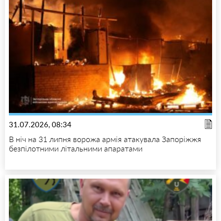
31.07.2026, 08:34
В ніч на 31 липня ворожа армія атакувала Запоріжжя
безпілотними літальними апаратами