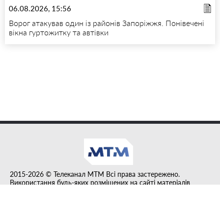
06.08.2026, 15:56
Ворог атакував один із районів Запоріжжя. Понівечені
вікна гуртожитку та автівки
2015-2026 © Телеканал MTM Всі права застережено.
Використання будь-яких розміщених на сайті матеріалів
дозволено за умови гіперпосилання на tvmtm.online.
Інформацію, публіковану в рубриці "Прес-факт", розміщено на
правах реклами.