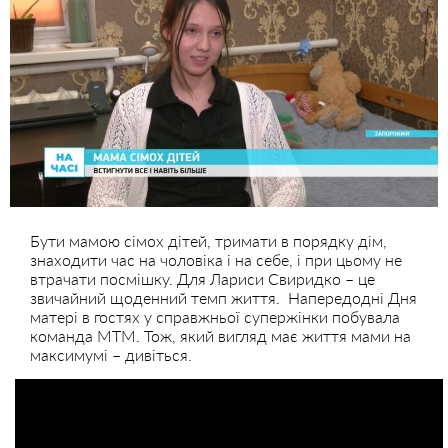
Бути мамою сімох дітей, тримати в порядку дім,
знаходити час на чоловіка і на себе, і при цьому не
втрачати посмішку. Для Лариси Свиридко – це
звичайний щоденний темп життя. Напередодні Дня
матері в гостях у справжньої супержінки побувала
команда МТМ. Тож, який вигляд має життя мами на
максимумі – дивіться.