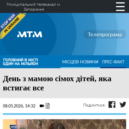
Муніципальний телеканал м.
Запоріжжя
Телепрограма
ГОЛОВНИЙ В МІСТІ
МІСЦЕВІ НОВИНИ
ПРЕС-ФАКТ
ОДИН НА МІЛЬЙОН
День з мамою сімох дітей, яка
встигає все
Поділитися:
08.05.2026, 14:32