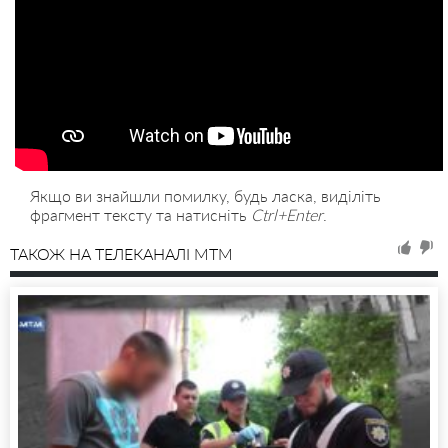
Якщо ви знайшли помилку, будь ласка, виділіть
фрагмент тексту та натисніть
Ctrl+Enter
.
ТАКОЖ НА ТЕЛЕКАНАЛІ MTM