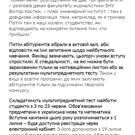
– розповів декан факультету журналістики ЗНУ
Віктор Костюк, – плюс інженерний інститут, і там є
довідкова інформація, така, наприклад, як я тримаю.
Потім там є наші колеги, студентство, які
відповідають на конкретні питання тим, хто
прийшли.”
Потім абітурієнтів зібрали в актовій залі, аби
відповісти на їхні запитання щодо майбутнього
навчання. Фахівці зазначають, цьогоріч умови вступу
спростили. Є спеціальності , на які можна бути
зарахованим тільки за мотиваційним листом або за
результатами мультипредметного тесту.
Також у
виші є освітні програми, до яких залучають
абітурієнтів тільки за підсумками творчого
конкурсу.
Складатимуть мультипредметний тест майбутні
студенти з 3 по 23 червня. Обов’язковими
предметами є українська мова та математика.
Вступна кампанія цього року розпочинається з 1
липня – буде доступна реєстрація через
електронний кабінет.
З його допомогою з 19 липня
можна буде подавати заяви до вишів. Абітурієнти