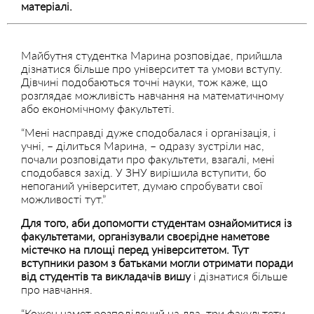
матеріалі.
Майбутня студентка Марина розповідає, прийшла
дізнатися більше про університет та умови вступу.
Дівчині подобаються точні науки, тож каже, що
розглядає можливість навчання на математичному
або економічному факультеті.
“Мені насправді дуже сподобалася і організація, і
учні, – ділиться Марина, – одразу зустріли нас,
почали розповідати про факультети, взагалі, мені
сподобався захід. У ЗНУ вирішила вступити, бо
непоганий університет, думаю спробувати свої
можливості тут.”
Для того, аби допомогти студентам ознайомитися із
факультетами, організували своєрідне наметове
містечко на площі перед університетом. Тут
вступники разом з батьками могли отримати поради
від студентів та викладачів вишу
і дізнатися більше
про навчання.
“Кожен намет розподілений на два, три факультети,