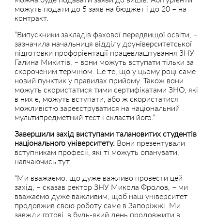
можуть подати до 5 заяв на бюджет і до 20 – на
контракт.
“Випускники закладів фахової передвищої освіти, –
зазначила начальниця відділу доуніверситетської
підготовки профорієнтації працевлаштування ЗНУ
Галина Микитів, – вони можуть вступати тільки за
скороченим терміном. Це те, що у цьому році саме
новий пунктик у правилах прийому. Також вони
можуть скористатися тими сертифікатами ЗНО, які
в них є, можуть вступати, або ж скористатися
можливістю зареєструватися на національний
мультипредметний тест і скласти його.”
Завершили захід виступами талановитих студентів
національного університету.
Вони презентували
вступникам професії, які ті можуть опанувати,
навчаючись тут.
“Ми вважаємо, що дуже важливо провести цей
захід, – сказав ректор ЗНУ Микола Фролов, – ми
вважаємо дуже важливим, щоб наш університет
продовжив свою роботу саме в Запоріжжі. Ми
завжди готові, в будь-який день продовжити в