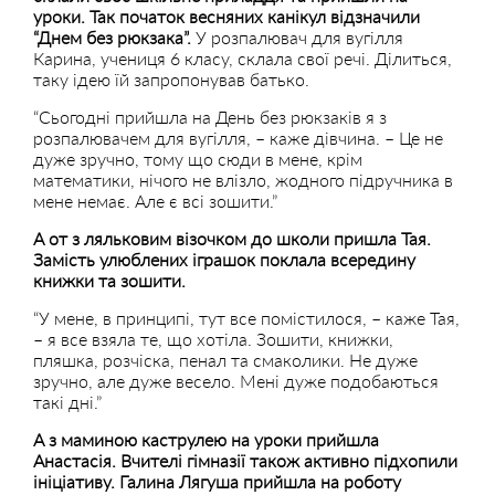
уроки. Так початок весняних канікул відзначили
“Днем без рюкзака”.
У розпалювач для вугілля
Карина, учениця 6 класу, склала свої речі. Ділиться,
таку ідею їй запропонував батько.
“Сьогодні прийшла на День без рюкзаків я з
розпалювачем для вугілля, – каже дівчина. – Це не
дуже зручно, тому що сюди в мене, крім
математики, нічого не влізло, жодного підручника в
мене немає. Але є всі зошити.”
А от з ляльковим візочком до школи пришла Тая.
Замість улюблених іграшок поклала всередину
книжки та зошити.
“У мене, в принципі, тут все помістилося, – каже Тая,
– я все взяла те, що хотіла. Зошити, книжки,
пляшка, розчіска, пенал та смаколики. Не дуже
зручно, але дуже весело. Мені дуже подобаються
такі дні.”
А з маминою каструлею на уроки прийшла
Анастасія. Вчителі гімназії також активно підхопили
ініціативу. Галина Лягуша прийшла на роботу