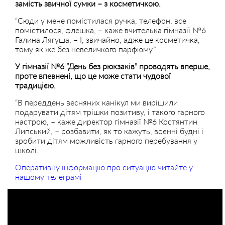
замість звичної сумки – з косметичкою.
“Сюди у мене помістилася ручка, телефон, все
помістилося, флешка, – каже вчителька гімназії №6
Галина Лягуша. – І, звичайно, адже це косметичка,
тому як же без невеличкого парфюму.”
У гімназії №6 “День без рюкзаків” проводять вперше,
проте впевнені, що це може стати чудової
традицією.
“В переддень весняних канікул ми вирішили
подарувати дітям трішки позитиву, і такого гарного
настрою, – каже директор гімназії №6 Костянтин
Липський, – розбавити, як то кажуть, воєнні будні і
зробити дітям можливість гарного перебування у
школі.
Оперативну інформацію про ситуацію читайте у
нашому телеграмі