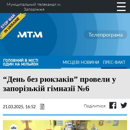
Муніципальний телеканал м.
Запоріжжя
Телепрограма
ГОЛОВНИЙ В МІСТІ
МІСЦЕВІ НОВИНИ
ПРЕС-ФАКТ
ОДИН НА МІЛЬЙОН
“День без рюкзаків” провели у
запорізькій гімназії №6
Поділитися:
21.03.2025, 16:52