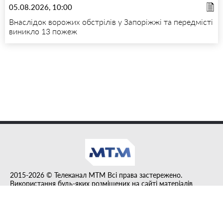
05.08.2026, 10:00
Внаслідок ворожих обстрілів у Запоріжжі та передмісті
виникло 13 пожеж
2015-2026 © Телеканал MTM Всі права застережено.
Використання будь-яких розміщених на сайті матеріалів
дозволено за умови гіперпосилання на tvmtm.online.
Інформацію, публіковану в рубриці "Прес-факт", розміщено на
правах реклами.