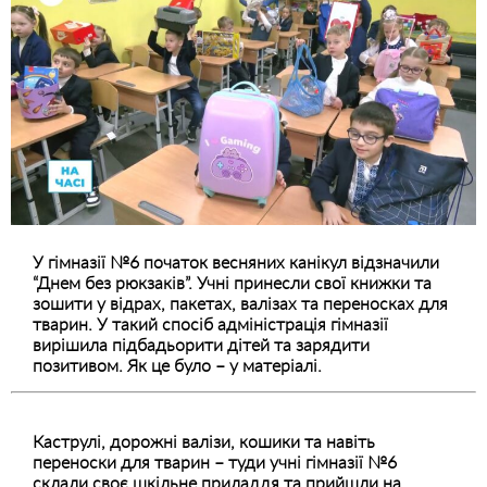
У гімназії №6 початок весняних канікул відзначили
“Днем без рюкзаків”. Учні принесли свої книжки та
зошити у відрах, пакетах, валізах та переносках для
тварин. У такий спосіб адміністрація гімназії
вирішила підбадьорити дітей та зарядити
позитивом. Як це було – у матеріалі.
Каструлі, дорожні валізи, кошики та навіть
переноски для тварин
– туди учні гімназії №6
склали своє шкільне приладдя та прийшли на