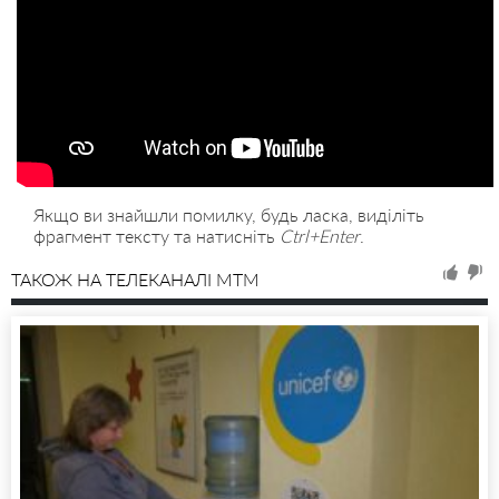
Якщо ви знайшли помилку, будь ласка, виділіть
фрагмент тексту та натисніть
Ctrl+Enter
.
ТАКОЖ НА ТЕЛЕКАНАЛІ MTM