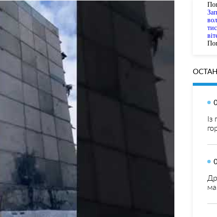
По
За
вол
тис
віт
Пог
ОСТАН
Із
го
Др
ма