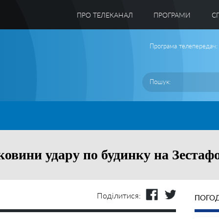
ПРО ТЕЛЕКАНАЛ
ПРОГРАМИ
C
Програма телепередач:
овини удару по будинку на Зестафо
Поділитися:
ПОГОД