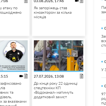
17:06
03.08.2026, 17:46
Па
у атаку по
Як запоріжець став
за
пошкоджено
кіноактором за кілька
місяців
За
вс
ст
У 
15:15
27.07.2026, 13:08
 зафіксовано
До кінця року 22 одиниці
лів
спецтехніки КП
ивних та
«Водоканал» матимуть
97
дівель,
додатковий захист
ро
х за вказівками
пі
спецслужб