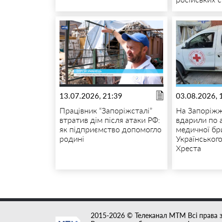
13.07.2026, 21:39
03.08.2026, 
Працівник “Запоріжсталі”
На Запоріжж
втратив дім після атаки РФ:
вдарили по 
як підприємство допомогло
медичної бр
родині
Українськог
Хреста
2015-2026 © Телеканал MTM Всі права 