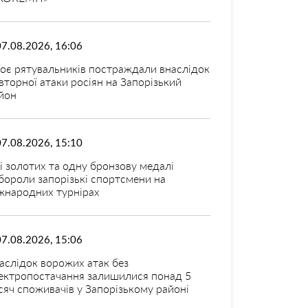
07.08.2026, 16:06
оє рятувальників постраждали внаслідок
вторної атаки росіян на Запорізький
йон
07.08.2026, 15:10
і золотих та одну бронзову медалі
бороли запорізькі спортсмени на
жнародних турнірах
07.08.2026, 15:06
аслідок ворожих атак без
ектропостачання залишилися понад 5
сяч споживачів у Запорізькому районі