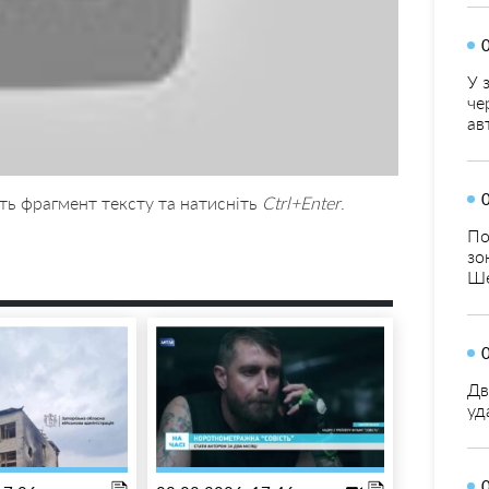
У 
че
ав
ть фрагмент тексту та натисніть
Ctrl+Enter
.
По
зо
Ше
Дв
уд