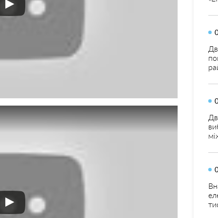
Дв
по
ра
Дв
ви
мі
Вн
ел
ти