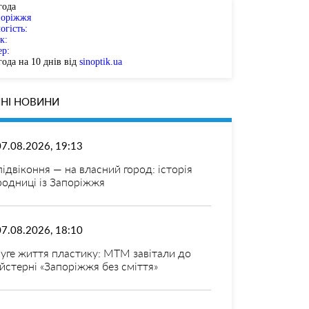
года
поріжжя
огість:
к:
ер:
ода на 10 днів від
sinoptik.ua
НІ НОВИНИ
07.08.2026, 19:13
 підвіконня — на власний город: історія
родниці із Запоріжжя
07.08.2026, 18:10
уге життя пластику: МТМ завітали до
йстерні «Запоріжжя без сміття»