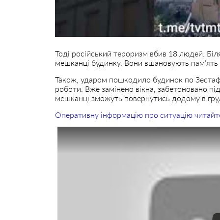
Тоді російський тероризм вбив 18 людей. Біля
мешканці будинку. Вони вшановують пам’ять
Також, ударом пошкодило будинок по Зестафо
роботи. Вже замінено вікна, забетоновано пі
мешканці зможуть повернутись додому в груд
Оперативну інформацію про ситуацію читайт