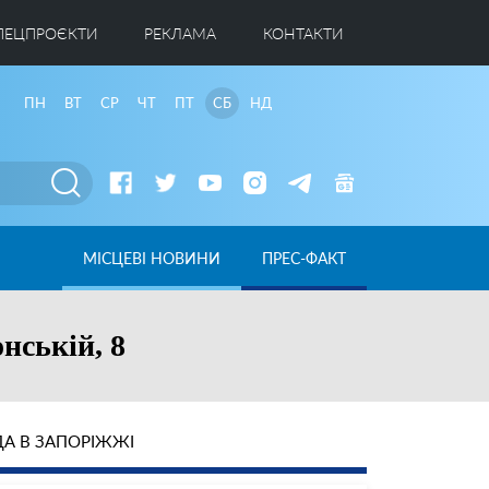
ПЕЦПРОЄКТИ
РЕКЛАМА
КОНТАКТИ
ПН
ВТ
СР
ЧТ
ПТ
СБ
НД
МІСЦЕВІ НОВИНИ
ПРЕС-ФАКТ
нській, 8
А В ЗАПОРІЖЖІ