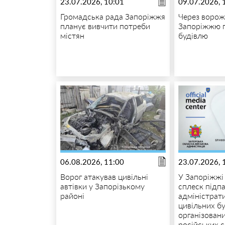
23.07.2026, 10:01
09.07.2026, 
Громадська рада Запоріжжя
Через ворож
планує вивчити потреби
Запоріжжю 
містян
будівлю
06.08.2026, 11:00
23.07.2026, 
Ворог атакував цивільні
У Запоріжжі
автівки у Запорізькому
сплеск підпа
районі
адміністрат
цивільних бу
організовани
російських 