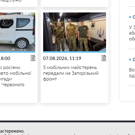
У 
аб
об
18:00
07.08.2026, 11:19
і росіяни
5 мобільних майстерень
Во
авто мобільної
передали на Запорізький
од
игади
фронт
о Червоного
застережено.