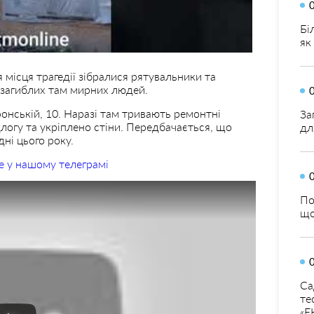
Бі
як
 місця трагедії зібралися рятувальники та
 загиблих там мирних людей.
нській, 10. Наразі там тривають ремонтні
За
длогу та укріплено стіни. Передбачається, що
дл
ні цього року.
е у нашому телеграмі
По
що
Са
те
«Е