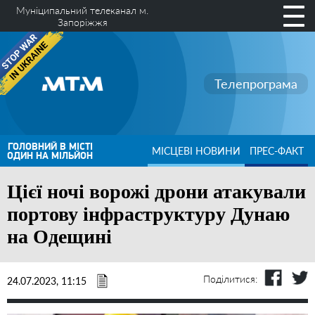
Муніципальний телеканал м.
Запоріжжя
Телепрограма
ГОЛОВНИЙ В МІСТІ
МІСЦЕВІ НОВИНИ
ПРЕС-ФАКТ
ОДИН НА МІЛЬЙОН
Цієї ночі ворожі дрони атакували
портову інфраструктуру Дунаю
на Одещині
Поділитися:
24.07.2023, 11:15