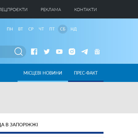
ПЕЦПРОЄКТИ
РЕКЛАМА
КОНТАКТИ
ПН
ВТ
СР
ЧТ
ПТ
СБ
НД
МІСЦЕВІ НОВИНИ
ПРЕС-ФАКТ
А В ЗАПОРІЖЖІ