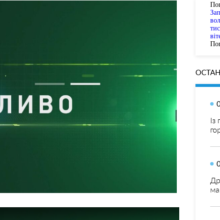
По
За
вол
тис
віт
Пог
ОСТАН
Із
го
Др
ма