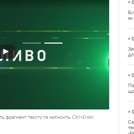
Бі
як
За
дл
По
що
ть фрагмент тексту та натисніть
Ctrl+Enter
.
Са
те
«Е