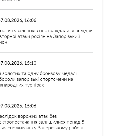
07.08.2026, 16:06
оє рятувальників постраждали внаслідок
вторної атаки росіян на Запорізький
йон
07.08.2026, 15:10
і золотих та одну бронзову медалі
бороли запорізькі спортсмени на
жнародних турнірах
07.08.2026, 15:06
аслідок ворожих атак без
ектропостачання залишилися понад 5
сяч споживачів у Запорізькому районі