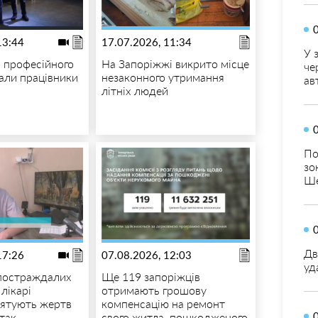
13:44
17.07.2026, 11:34
У 
 професійного
На Запоріжжі викрито місце
че
али працівники
незаконного утримання
ав
літніх людей
По
зо
Ше
Дв
17:26
07.08.2026, 12:03
уд
постраждалих
Ще 119 запоріжців
 лікарі
отримають грошову
рятують жертв
компенсацію на ремонт
атак
свого житла, пошкодженого