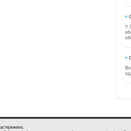
У 
аб
об
Во
од
застережено.