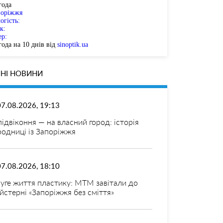
года
поріжжя
огість:
к:
ер:
ода на 10 днів від
sinoptik.ua
НІ НОВИНИ
07.08.2026, 19:13
 підвіконня — на власний город: історія
родниці із Запоріжжя
07.08.2026, 18:10
уге життя пластику: МТМ завітали до
йстерні «Запоріжжя без сміття»