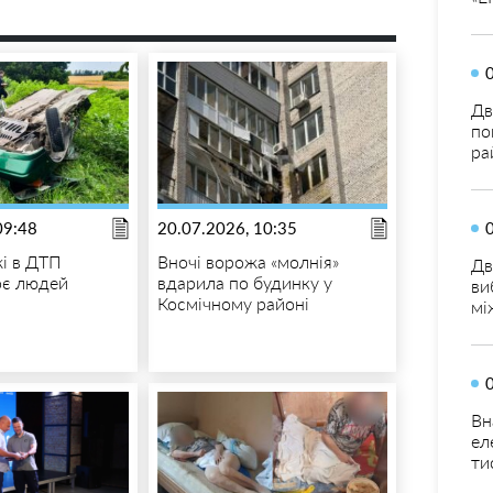
Дв
по
ра
09:48
20.07.2026, 10:35
і в ДТП
Вночі ворожа «молнія»
Дв
оє людей
вдарила по будинку у
ви
Космічному районі
мі
Вн
ел
ти