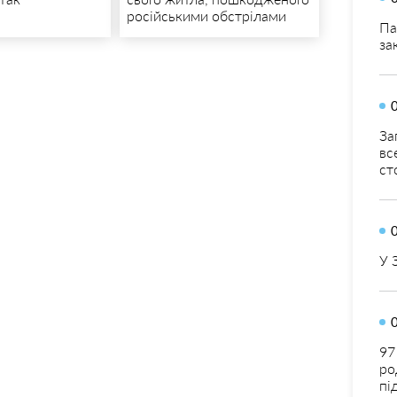
російськими обстрілами
Па
за
За
вс
ст
У 
97
ро
пі