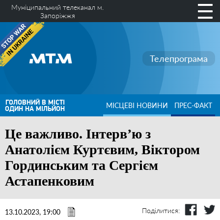
Муніципальний телеканал м.
Запоріжжя
Телепрограма
ГОЛОВНИЙ В МІСТІ
МІСЦЕВІ НОВИНИ
ПРЕС-ФАКТ
ОДИН НА МІЛЬЙОН
Це важливо. Інтерв’ю з
Анатолієм Куртєвим, Віктором
Гординським та Сергієм
Астапенковим
Поділитися:
13.10.2023, 19:00