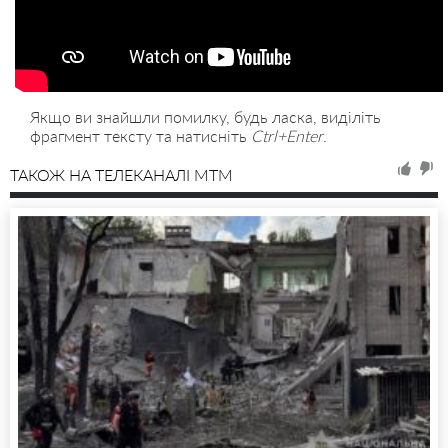
Якщо ви знайшли помилку, будь ласка, виділіть
фрагмент тексту та натисніть
Ctrl+Enter
.
ТАКОЖ НА ТЕЛЕКАНАЛІ MTM