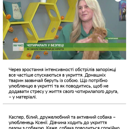
Через зростання інтенсивності обстрілів запоріжці
все частіше спускаються в укриття. Домашніх
тварин зазвичай беруть із собою. Що потрібно
улюбленцю в укритті та як поводитись, щоб не
додавати стресу у життя свого чотирилапого друга,
– у матеріалі.
Каспер, білий, дружелюбний та активний собака –
улюбленець Ксенії. Дівчина ходить до укриття
разом з собакою.
Каже, собака поводиться спокійно