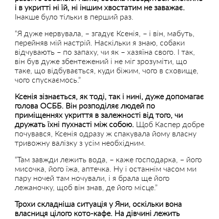
і в укритті ні їй, ні іншим хвостатим не заважає.
Інакше було тільки в перший раз.
“Я дуже нервувала, – згадує Ксенія, – і він, мабуть,
перейняв мій настрій. Наскільки я знаю, собаки
відчувають – по запаху, чи як – хазяїна свого. І так,
він був дуже збентежений і не міг зрозуміти, що
таке, що відбувається, куди біжим, чого в сховище,
чого спускаємось.”
Ксенія зізнається, як тоді, так і нині, дуже допомагає
голова ОСББ. Він розподіляє людей по
приміщеннях укриття в залежності від того, чи
дружать їхні пухнасті між собою.
Щоб Каспер добре
почувався, Ксенія одразу ж спакувала йому власну
тривожну валізку з усім необхідним.
“Там завжди лежить вода, – каже господарка, – його
мисочка, його їжа, аптечка. Ну і останнім часом ми
пару ночей там ночували, і я брала ще його
лежаночку, щоб він знав, де його місце.”
Трохи складніша ситуація у Яни, оскільки вона
власниця цілого кото-кафе. На дівчині лежить