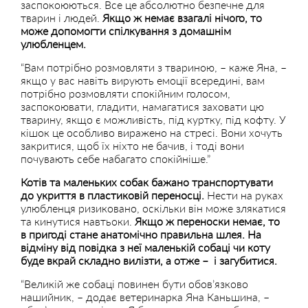
заспокоюються. Все це абсолютно безпечне для
тварин і людей.
Якщо ж немає взагалі нічого, то
може допомогти спілкування з домашнім
улюбленцем.
“Вам потрібно розмовляти з твариною, – каже Яна, –
якщо у вас навіть вирують емоції всередині, вам
потрібно розмовляти спокійним голосом,
заспокоювати, гладити, намагатися заховати цю
тварину, якщо є можливість, під куртку, під кофту. У
кішок це особливо виражено на стресі. Вони хочуть
закритися, щоб їх ніхто не бачив, і тоді вони
почувають себе набагато спокійніше.”
Котів та маленьких собак бажано транспортувати
до укриття в пластиковій переносці.
Нести на руках
улюбленця ризиковано, оскільки він може злякатися
та кинутися навтьоки.
Якщо ж переноски немає, то
в пригоді стане анатомічно правильна шлея. На
відміну від повідка з неї маленькій собаці чи коту
буде вкрай складно вилізти, а отже – і загубитися.
“Великій же собаці повинен бути обов’язково
нашийник, – додає ветеринарка Яна Каньшина, –