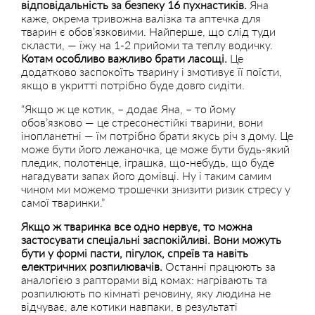
відповідальність за безпеку 16 пухнастиків.
Яна
каже, окрема тривожна валізка та аптечка для
тварин є обов’язковими. Найперше, що слід туди
скласти, — їжу на 1-2 прийоми та теплу водичку.
Котам особливо важливо брати ласощі.
Це
додатково заспокоїть тварину і змотивує її поїсти,
якщо в укритті потрібно буде довго сидіти.
“Якщо ж це котик, – додає Яна, – то йому
обов’язково — це стресонестійкі тварини, вони
інопланетні — їм потрібно брати якусь річ з дому. Це
може бути його лежаночка, це може бути будь-який
пледик, полотенце, іграшка, що-небудь, що буде
нагадувати запах його домівці. Ну і таким самим
чином ми можемо трошечки знизити ризик стресу у
самої тваринки.”
Якщо ж тваринка все одно нервує, то можна
застосувати спеціальні заспокійливі. Вони можуть
бути у формі пасти, пігулок, спреїв та навіть
електричних розпилювачів.
Останні працюють за
аналогією з рапторами від комах: нагрівають та
розпилюють по кімнаті речовину, яку людина не
відчуває, але котики навпаки, в результаті