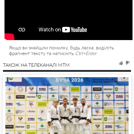
Якщо ви знайшли помилку, будь ласка, виділіть
фрагмент тексту та натисніть
Ctrl+Enter
.
ТАКОЖ НА ТЕЛЕКАНАЛІ MTM