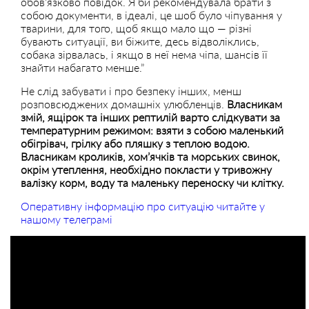
обов’язково повідок. Я би рекомендувала брати з
собою документи, в ідеалі, це шоб було чіпування у
тварини, для того, щоб якщо мало що — різні
бувають ситуації, ви біжите, десь відволіклись,
собака зірвалась, і якщо в неї нема чіпа, шансів її
знайти набагато менше.”
Не слід забувати і про безпеку інших, менш
розповсюджених домашніх улюбленців.
Власникам
змій, ящірок та інших рептилій варто слідкувати за
температурним режимом: взяти з собою маленький
обігрівач, грілку або пляшку з теплою водою.
Власникам кроликів, хом’ячків та морських свинок,
окрім утеплення, необхідно покласти у тривожну
валізку корм, воду та маленьку переноску чи клітку.
Оперативну інформацію про ситуацію читайте у
нашому телеграмі