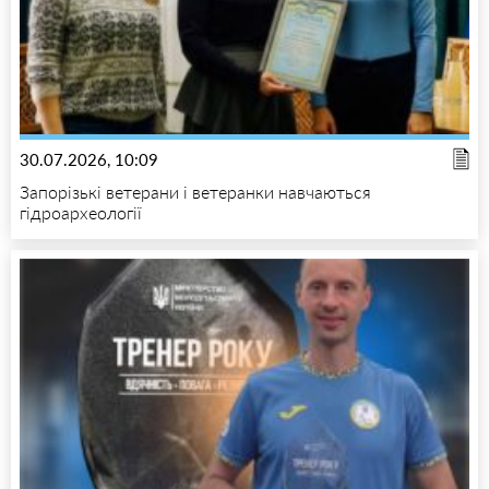
30.07.2026, 10:09
Запорізькі ветерани і ветеранки навчаються
гідроархеології