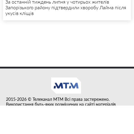
За останній тиждень липня у чотирьох жителів
Запорізького району підтвердили хворобу Лайма після
укусів кліщів
2015-2026 © Телеканал MTM Всі права застережено.
Використання будь-яких розміщених на сайті матеріалів
дозволено за умови гіперпосилання на tvmtm.online.
Інформацію, публіковану в рубриці "Прес-факт", розміщено на
правах реклами.
Created by DL agency