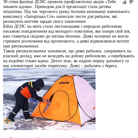
30 січня фахівці ДСНС провели профілактичну акцію «Тебе
чекають вдома». Приводом для її організації стала дитяча
ініціатива. Під час чергового уроку безпеки вихованці навчального
комплексу «Запорізька Січ» написали листи для рибалок, які
ризикують життям заради свого захоплення.
Бійці ДСНС на мить стали листоношами і передали риболовам
письмові повідомлення від молодого покоління, яке попри свій вік,
вже ставиться свідомо до питань безпеки. Деякі чоловіки не могли
стримати розчулення від прочитаного, а деякі відмовлялися читати
при рятувальниках.
Також рятувалильники зазначили, що деякі рибалки, спираючись на
власний досвід, вже не виходять на добову риболовлю, а перебувають
на водоймі тільки вдень. Дехто знає, як надати першу допомогу та
має елементарні засоби порятунку. Деякі – рибалять з берега.