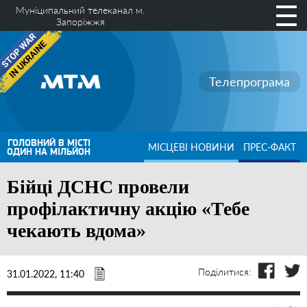
Муніципальний телеканал м.
Запоріжжя
Телепрограма
ГОЛОВНИЙ В МІСТІ
МІСЦЕВІ НОВИНИ
ПРЕС-ФАКТ
ОДИН НА МІЛЬЙОН
Бійці ДСНС провели
профілактичну акцію «Тебе
чекають вдома»
Поділитися:
31.01.2022, 11:40